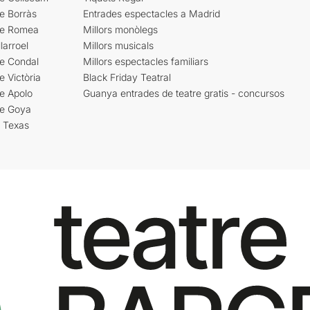
e Borràs
Entrades espectacles a Madrid
re Romea
Millors monòlegs
larroel
Millors musicals
re Condal
Millors espectacles familiars
e Victòria
Black Friday Teatral
e Apolo
Guanya entrades de teatre gratis - concursos
re Goya
i Texas