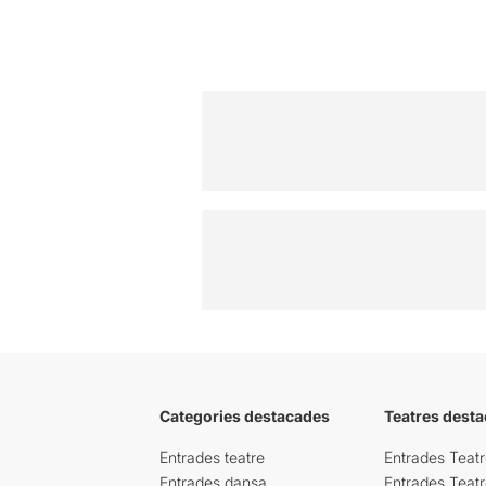
Categories destacades
Teatres desta
Entrades teatre
Entrades Teatr
Entrades dansa
Entrades Teat