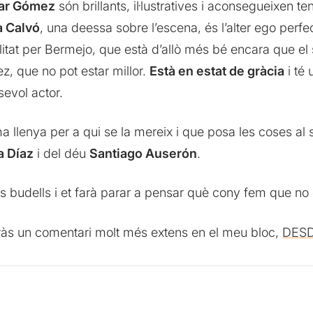
lar Gómez
són brillants, il·lustratives i aconsegueixen t
a Calvó
, una deessa sobre l’escena, és l’alter ego perf
itat per Bermejo, que està d’allò més bé encara que el 
ez, que no pot estar millor.
Està en estat de gràcia
i té
evol actor.
a llenya per a qui se la mereix i que posa les coses al s
 Díaz
i del déu
Santiago Auserón
.
 budells i et farà parar a pensar què cony fem que no 
iràs un comentari molt més extens en el meu bloc,
DESD