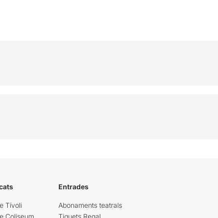
cats
Entrades
e Tívoli
Abonaments teatrals
re Coliseum
Tiquets Regal