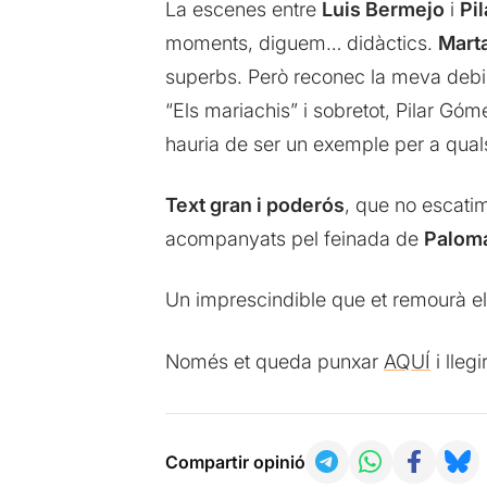
La escenes entre
Luis Bermejo
i
Pi
moments, diguem… didàctics.
Mart
superbs. Però reconec la meva debil
“Els mariachis” i sobretot, Pilar Góm
hauria de ser un exemple per a quals
Text gran i poderós
, que no escatim
acompanyats pel feinada de
Paloma
Un imprescindible que et remourà els
Només et queda punxar
AQUÍ
i lleg
Compartir opinió