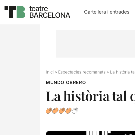
Cartellera i entrades
Inici
»
Espectacles recomanats
»
La història ta
MUNDO OBRERO
La història tal 