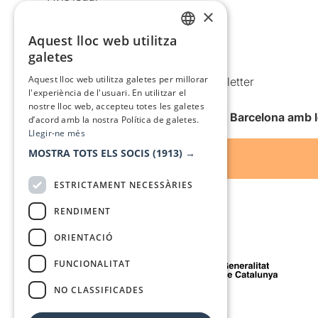
×
Política de privacitat
Política de cookies
Aquest lloc web utilitza
CATALAN
galetes
Condicions d’ús
SPANISH
Aquest lloc web utilitza galetes per millorar
Comunicacions comercials i Newsletter
l'experiència de l'usuari. En utilitzar el
Anuncia’t
nostre lloc web, accepteu totes les galetes
Vull rebre la newsletter de Teatre Barcelona amb 
d’acord amb la nostra Política de galetes.
Llegir-ne més
MOSTRA TOTS ELS SOCIS
(1913) →
ESTRICTAMENT NECESSÀRIES
RENDIMENT
ORIENTACIÓ
Amb el suport de
FUNCIONALITAT
NO CLASSIFICADES
Mitjà de comunicació associat a