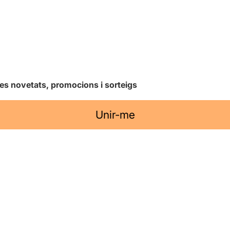
les novetats, promocions i sorteigs
Unir-me