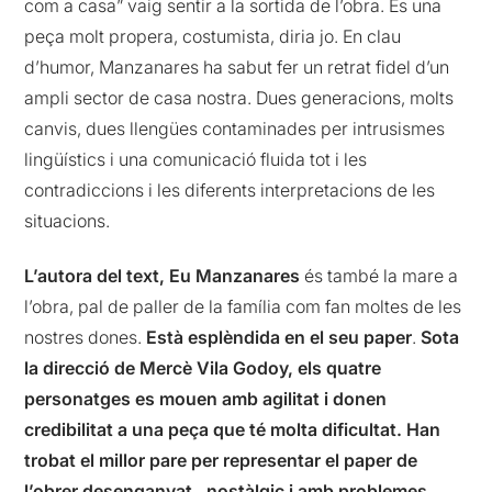
com a casa” vaig sentir a la sortida de l’obra. És una
peça molt propera, costumista, diria jo. En clau
d’humor, Manzanares ha sabut fer un retrat fidel d’un
ampli sector de casa nostra. Dues generacions, molts
canvis, dues llengües contaminades per intrusismes
lingüístics i una comunicació fluida tot i les
contradiccions i les diferents interpretacions de les
situacions.
L’autora del text, Eu Manzanares
és també la mare a
l’obra, pal de paller de la família com fan moltes de les
nostres dones.
Està esplèndida en el seu paper
.
Sota
la direcció de Mercè Vila Godoy, els quatre
personatges es mouen amb agilitat i donen
credibilitat a una peça que té molta dificultat.
Han
trobat el millor pare per representar el paper de
l’obrer desenganyat , nostàlgic i amb problemes