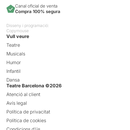
Canal oficial de venta
Compra 100% segura
Disseny i programació:
Copymouse
Vull veure
Teatre
Musicals
Humor
Infantil
Dansa
Teatre Barcelona ©2026
Atenció al client
Avís legal
Política de privacitat
Política de cookies
Condicions d’ús