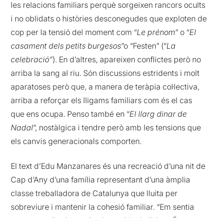
les relacions familiars perquè sorgeixen rancors ocults
i no oblidats o històries desconegudes que exploten de
cop per la tensió del moment com “
Le prénom
” o “
El
casament dels petits burgesos
”o “Festen” (“
La
celebració”
). En d’altres, apareixen conflictes però no
arriba la sang al riu. Són discussions estridents i molt
aparatoses però que, a manera de teràpia col·lectiva,
arriba a reforçar els lligams familiars com és el cas
que ens ocupa. Penso també en “
El llarg dinar de
Nadal
”, nostàlgica i tendre però amb les tensions que
els canvis generacionals comporten.
El text d’Edu Manzanares és una recreació d’una nit de
Cap d’Any d’una família representant d’una àmplia
classe treballadora de Catalunya que lluita per
sobreviure i mantenir la cohesió familiar. “Em sentia