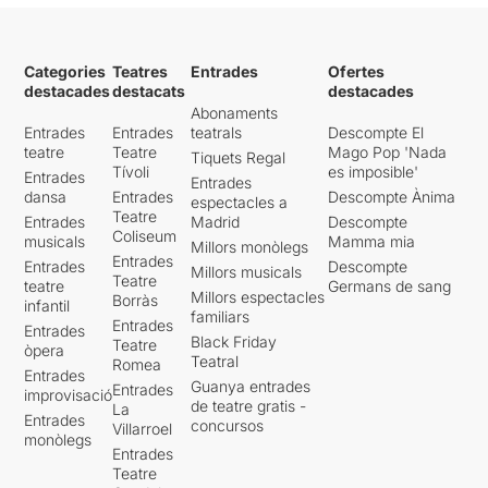
Categories
Teatres
Entrades
Ofertes
destacades
destacats
destacades
Abonaments
Entrades
Entrades
teatrals
Descompte El
teatre
Teatre
Mago Pop 'Nada
Tiquets Regal
Tívoli
es imposible'
Entrades
Entrades
dansa
Entrades
Descompte Ànima
espectacles a
Teatre
Entrades
Madrid
Descompte
Coliseum
musicals
Mamma mia
Millors monòlegs
Entrades
Entrades
Descompte
Millors musicals
Teatre
teatre
Germans de sang
Millors espectacles
Borràs
infantil
familiars
Entrades
Entrades
Black Friday
Teatre
òpera
Teatral
Romea
Entrades
Guanya entrades
Entrades
improvisació
de teatre gratis -
La
Entrades
concursos
Villarroel
monòlegs
Entrades
Teatre