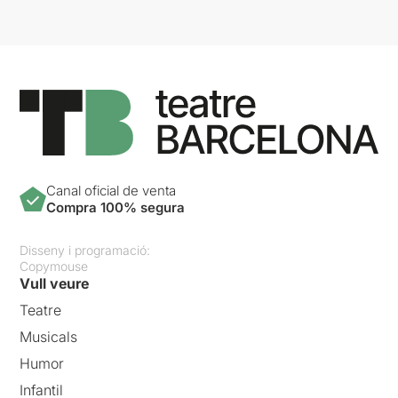
Canal oficial de venta
Compra 100% segura
Disseny i programació:
Copymouse
Vull veure
Teatre
Musicals
Humor
Infantil