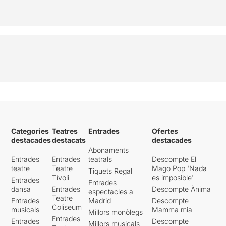
Categories
Teatres
Entrades
Ofertes
destacades
destacats
destacades
Abonaments
Entrades
Entrades
teatrals
Descompte El
teatre
Teatre
Mago Pop 'Nada
Tiquets Regal
Tívoli
es imposible'
Entrades
Entrades
dansa
Entrades
Descompte Ànima
espectacles a
Teatre
Entrades
Madrid
Descompte
Coliseum
musicals
Mamma mia
Millors monòlegs
Entrades
Entrades
Descompte
Millors musicals