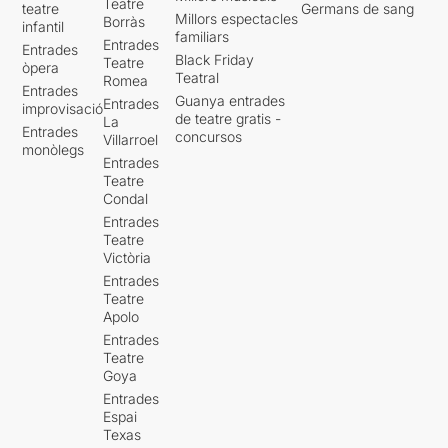
Teatre
teatre
Germans de sang
Millors espectacles
Borràs
infantil
familiars
Entrades
Entrades
Black Friday
Teatre
òpera
Teatral
Romea
Entrades
Guanya entrades
Entrades
improvisació
de teatre gratis -
La
Entrades
concursos
Villarroel
monòlegs
Entrades
Teatre
Condal
Entrades
Teatre
Victòria
Entrades
Teatre
Apolo
Entrades
Teatre
Goya
Entrades
Espai
Texas