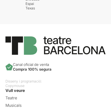
Espai
Texas
Canal oficial de venta
Compra 100% segura
Disseny i programació:
Copymouse
Vull veure
Teatre
Musicals