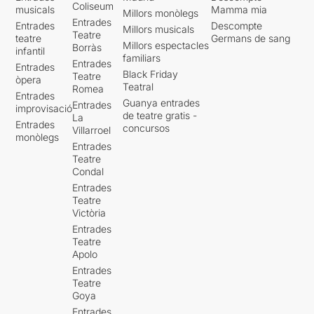
Coliseum
musicals
Mamma mia
Millors monòlegs
Entrades
Entrades
Descompte
Millors musicals
Teatre
teatre
Germans de sang
Millors espectacles
Borràs
infantil
familiars
Entrades
Entrades
Black Friday
Teatre
òpera
Teatral
Romea
Entrades
Guanya entrades
Entrades
improvisació
de teatre gratis -
La
Entrades
concursos
Villarroel
monòlegs
Entrades
Teatre
Condal
Entrades
Teatre
Victòria
Entrades
Teatre
Apolo
Entrades
Teatre
Goya
Entrades