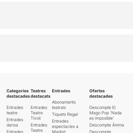
Categories
Teatres
Entrades
Ofertes
destacades
destacats
destacades
Abonaments
Entrades
Entrades
teatrals
Descompte El
teatre
Teatre
Mago Pop 'Nada
Tiquets Regal
Tívoli
es imposible'
Entrades
Entrades
dansa
Entrades
Descompte Ànima
espectacles a
Teatre
Entrades
Madrid
Descompte