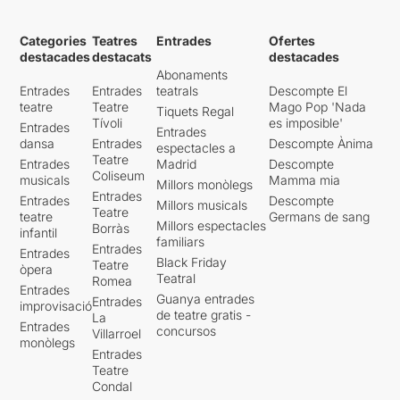
Categories
Teatres
Entrades
Ofertes
destacades
destacats
destacades
Abonaments
Entrades
Entrades
teatrals
Descompte El
teatre
Teatre
Mago Pop 'Nada
Tiquets Regal
Tívoli
es imposible'
Entrades
Entrades
dansa
Entrades
Descompte Ànima
espectacles a
Teatre
Entrades
Madrid
Descompte
Coliseum
musicals
Mamma mia
Millors monòlegs
Entrades
Entrades
Descompte
Millors musicals
Teatre
teatre
Germans de sang
Millors espectacles
Borràs
infantil
familiars
Entrades
Entrades
Black Friday
Teatre
òpera
Teatral
Romea
Entrades
Guanya entrades
Entrades
improvisació
de teatre gratis -
La
Entrades
concursos
Villarroel
monòlegs
Entrades
Teatre
Condal