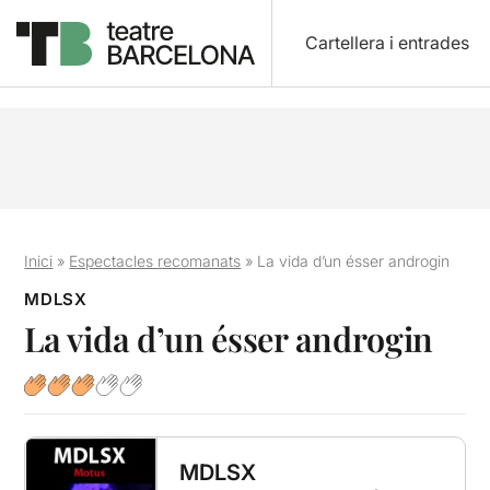
Cartellera i entrades
Inici
»
Espectacles recomanats
»
La vida d’un ésser androgin
MDLSX
La vida d’un ésser androgin
MDLSX