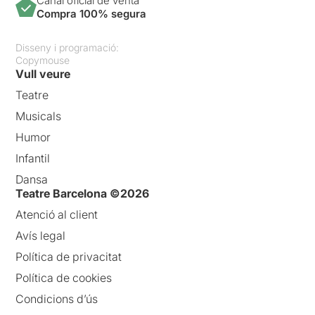
Canal oficial de venta
Compra 100% segura
Disseny i programació:
Copymouse
Vull veure
Teatre
Musicals
Humor
Infantil
Dansa
Teatre Barcelona ©2026
Atenció al client
Avís legal
Política de privacitat
Política de cookies
Condicions d’ús