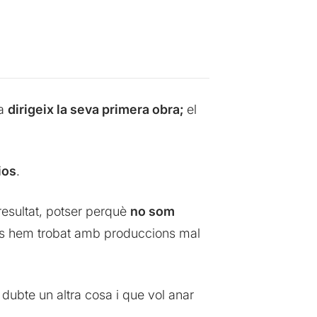
ra
dirigeix la seva primera obra;
el
ios
.
resultat, potser perquè
no som
ens hem trobat amb produccions mal
 dubte un altra cosa i que vol anar