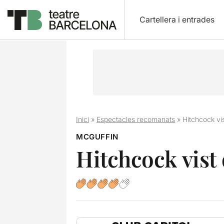
Cartellera i entrades
Inici
»
Espectacles recomanats
»
Hitchcock vis
MCGUFFIN
Hitchcock vist 