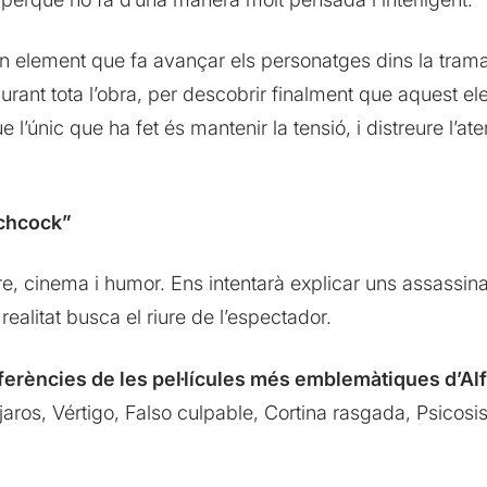
un element que fa avançar els personatges dins la trama
 durant tota l’obra, per descobrir finalment que aquest e
 l’únic que ha fet és mantenir la tensió, i distreure l’at
tchcock”
e, cinema i humor. Ens intentarà explicar uns assassina
realitat busca el riure de l’espectador.
referències de les pel·lícules més emblemàtiques d’Al
aros, Vértigo, Falso culpable, Cortina rasgada, Psicosis