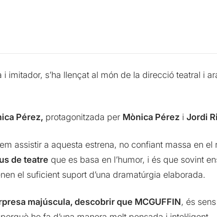
i imitador, s’ha llençat al món de la direcció teatral i a
ica Pérez,
protagonitzada per
Mònica Pérez
i
Jordi R
m assistir a aquesta estrena, no confiant massa en el 
us de teatre
que es basa en l’humor, i és que sovint 
en el suficient suport d’una dramatúrgia elaborada.
rpresa majúscula, descobrir que MCGUFFIN
, és sens
, perquè ho fa d’una manera molt pensada i intel·ligent.