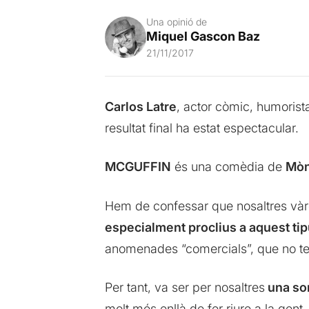
Una opinió de
Miquel Gascon Baz
21/11/2017
Carlos Latre
, actor còmic, humorista 
resultat final ha estat espectacular.
MCGUFFIN
és una comèdia de
Mòn
Hem de confessar que nosaltres vàre
especialment proclius a aquest tip
anomenades “comercials”, que no ten
Per tant, va ser per nosaltres
una so
molt més enllà de fer riure a la gent