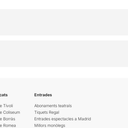
cats
Entrades
e Tívoli
Abonaments teatrals
re Coliseum
Tiquets Regal
e Borràs
Entrades espectacles a Madrid
re Romea
Millors monòlegs