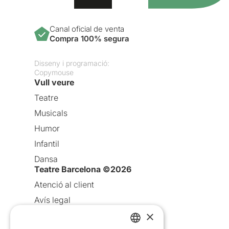
Canal oficial de venta
Compra 100% segura
Disseny i programació:
Copymouse
Vull veure
Teatre
Musicals
Humor
Infantil
Dansa
Teatre Barcelona ©2026
Atenció al client
Avís legal
×
Política de privacitat