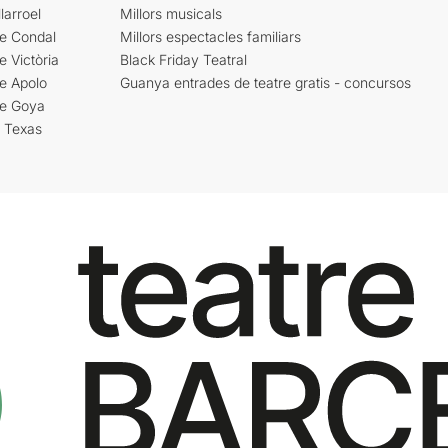
larroel
Millors musicals
re Condal
Millors espectacles familiars
e Victòria
Black Friday Teatral
e Apolo
Guanya entrades de teatre gratis - concursos
re Goya
i Texas