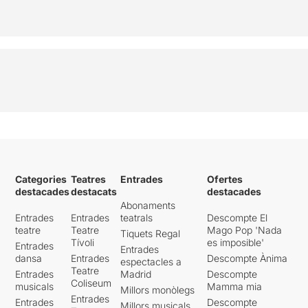
Categories
Teatres
Entrades
Ofertes
destacades
destacats
destacades
Abonaments
Entrades
Entrades
teatrals
Descompte El
teatre
Teatre
Mago Pop 'Nada
Tiquets Regal
Tívoli
es imposible'
Entrades
Entrades
dansa
Entrades
Descompte Ànima
espectacles a
Teatre
Entrades
Madrid
Descompte
Coliseum
musicals
Mamma mia
Millors monòlegs
Entrades
Entrades
Descompte
Millors musicals