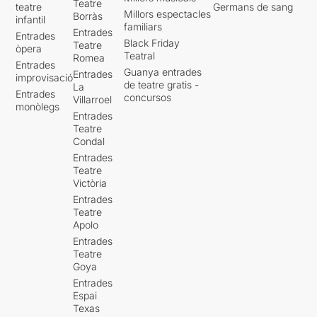
Teatre
teatre
Germans de sang
Millors espectacles
Borràs
infantil
familiars
Entrades
Entrades
Black Friday
Teatre
òpera
Teatral
Romea
Entrades
Guanya entrades
Entrades
improvisació
de teatre gratis -
La
Entrades
concursos
Villarroel
monòlegs
Entrades
Teatre
Condal
Entrades
Teatre
Victòria
Entrades
Teatre
Apolo
Entrades
Teatre
Goya
Entrades
Espai
Texas