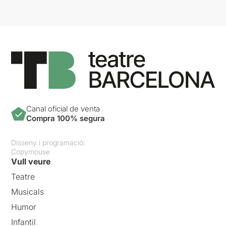
Canal oficial de venta
Compra 100% segura
Disseny i programació:
Copymouse
Vull veure
Teatre
Musicals
Humor
Infantil