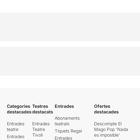
Categories
Teatres
Entrades
Ofertes
destacades
destacats
destacades
Abonaments
Entrades
Entrades
teatrals
Descompte El
teatre
Teatre
Mago Pop 'Nada
Tiquets Regal
Tívoli
es imposible'
Entrades
Entrades