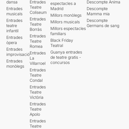
dansa
Entrades
Descompte Ànima
espectacles a
Teatre
Entrades
Madrid
Descompte
Coliseum
musicals
Mamma mia
Millors monòlegs
Entrades
Entrades
Descompte
Millors musicals
Teatre
teatre
Germans de sang
Millors espectacles
Borràs
infantil
familiars
Entrades
Entrades
Black Friday
Teatre
òpera
Teatral
Romea
Entrades
Guanya entrades
Entrades
improvisació
de teatre gratis -
La
Entrades
concursos
Villarroel
monòlegs
Entrades
Teatre
Condal
Entrades
Teatre
Victòria
Entrades
Teatre
Apolo
Entrades
Teatre