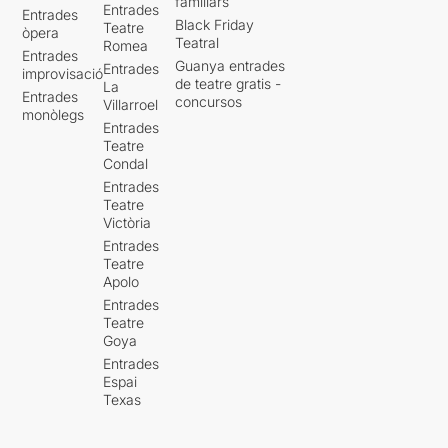
familiars
Entrades
Entrades
Black Friday
Teatre
òpera
Teatral
Romea
Entrades
Guanya entrades
Entrades
improvisació
de teatre gratis -
La
Entrades
concursos
Villarroel
monòlegs
Entrades
Teatre
Condal
Entrades
Teatre
Victòria
Entrades
Teatre
Apolo
Entrades
Teatre
Goya
Entrades
Espai
Texas