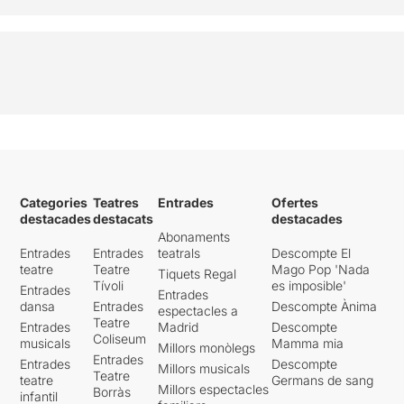
Categories
Teatres
Entrades
Ofertes
destacades
destacats
destacades
Abonaments
Entrades
Entrades
teatrals
Descompte El
teatre
Teatre
Mago Pop 'Nada
Tiquets Regal
Tívoli
es imposible'
Entrades
Entrades
dansa
Entrades
Descompte Ànima
espectacles a
Teatre
Entrades
Madrid
Descompte
Coliseum
musicals
Mamma mia
Millors monòlegs
Entrades
Entrades
Descompte
Millors musicals
Teatre
teatre
Germans de sang
Millors espectacles
Borràs
infantil