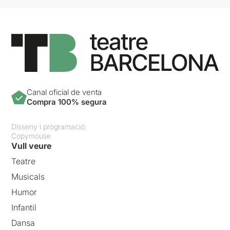
Canal oficial de venta
Compra 100% segura
Disseny i programació:
Copymouse
Vull veure
Teatre
Musicals
Humor
Infantil
Dansa