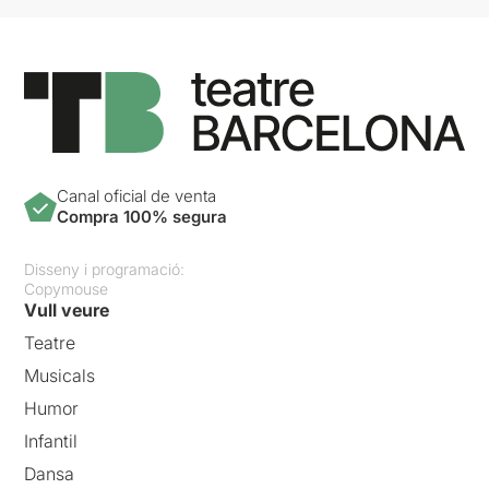
Canal oficial de venta
Compra 100% segura
Disseny i programació:
Copymouse
Vull veure
Teatre
Musicals
Humor
Infantil
Dansa