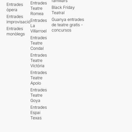
familiars
Entrades
Entrades
Black Friday
Teatre
òpera
Teatral
Romea
Entrades
Guanya entrades
Entrades
improvisació
de teatre gratis -
La
Entrades
concursos
Villarroel
monòlegs
Entrades
Teatre
Condal
Entrades
Teatre
Victòria
Entrades
Teatre
Apolo
Entrades
Teatre
Goya
Entrades
Espai
Texas