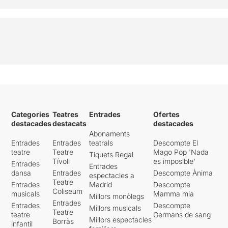
Categories
Teatres
Entrades
Ofertes
destacades
destacats
destacades
Abonaments
Entrades
Entrades
teatrals
Descompte El
teatre
Teatre
Mago Pop 'Nada
Tiquets Regal
Tívoli
es imposible'
Entrades
Entrades
dansa
Entrades
Descompte Ànima
espectacles a
Teatre
Entrades
Madrid
Descompte
Coliseum
musicals
Mamma mia
Millors monòlegs
Entrades
Entrades
Descompte
Millors musicals
Teatre
teatre
Germans de sang
Millors espectacles
Borràs
infantil