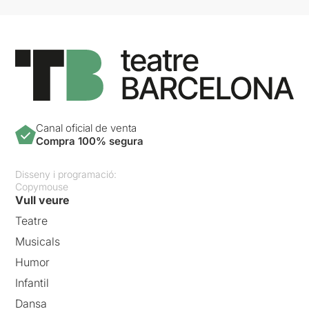
Canal oficial de venta
Compra 100% segura
Disseny i programació:
Copymouse
Vull veure
Teatre
Musicals
Humor
Infantil
Dansa