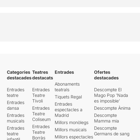
Categories
Teatres
Entrades
Ofertes
destacades
destacats
destacades
Abonaments
Entrades
Entrades
teatrals
Descompte El
teatre
Teatre
Mago Pop 'Nada
Tiquets Regal
Tívoli
es imposible'
Entrades
Entrades
dansa
Entrades
Descompte Ànima
espectacles a
Teatre
Entrades
Madrid
Descompte
Coliseum
musicals
Mamma mia
Millors monòlegs
Entrades
Entrades
Descompte
Millors musicals
Teatre
teatre
Germans de sang
Millors espectacles
Borràs
infantil