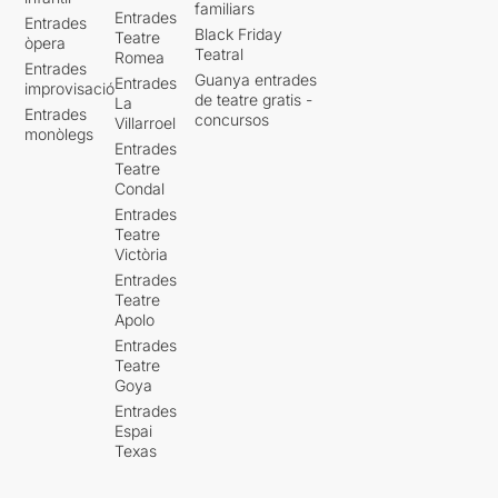
familiars
Entrades
Entrades
Black Friday
Teatre
òpera
Teatral
Romea
Entrades
Guanya entrades
Entrades
improvisació
de teatre gratis -
La
Entrades
concursos
Villarroel
monòlegs
Entrades
Teatre
Condal
Entrades
Teatre
Victòria
Entrades
Teatre
Apolo
Entrades
Teatre
Goya
Entrades
Espai
Texas