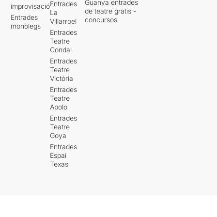
Guanya entrades
Entrades
improvisació
de teatre gratis -
La
Entrades
concursos
Villarroel
monòlegs
Entrades
Teatre
Condal
Entrades
Teatre
Victòria
Entrades
Teatre
Apolo
Entrades
Teatre
Goya
Entrades
Espai
Texas