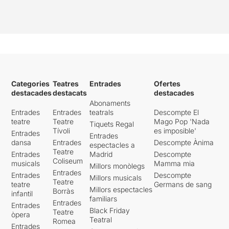
Categories
Teatres
Entrades
Ofertes
destacades
destacats
destacades
Abonaments
Entrades
Entrades
teatrals
Descompte El
teatre
Teatre
Mago Pop 'Nada
Tiquets Regal
Tívoli
es imposible'
Entrades
Entrades
dansa
Entrades
Descompte Ànima
espectacles a
Teatre
Entrades
Madrid
Descompte
Coliseum
musicals
Mamma mia
Millors monòlegs
Entrades
Entrades
Descompte
Millors musicals
Teatre
teatre
Germans de sang
Millors espectacles
Borràs
infantil
familiars
Entrades
Entrades
Black Friday
Teatre
òpera
Teatral
Romea
Entrades