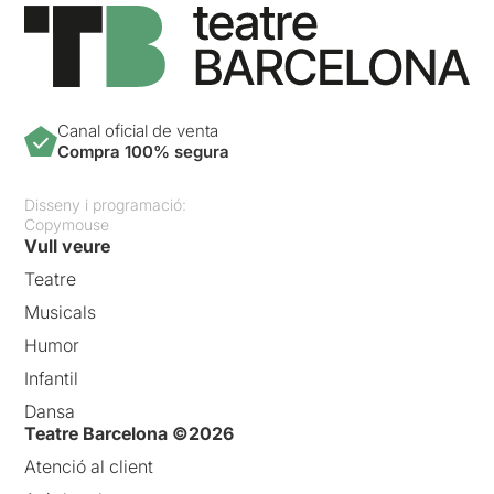
Canal oficial de venta
Compra 100% segura
Disseny i programació:
Copymouse
Vull veure
Teatre
Musicals
Humor
Infantil
Dansa
Teatre Barcelona ©2026
Atenció al client