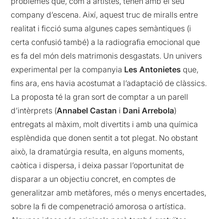
problemes que, com a artistes, tenen amb el seu
company d’escena. Així, aquest truc de miralls entre
realitat i ficció suma algunes capes semàntiques (i
certa confusió també) a la radiografia emocional que
es fa del món dels matrimonis desgastats. Un univers
experimental per la companyia
Les Antonietes
que,
fins ara, ens havia acostumat a l’adaptació de clàssics.
La proposta té la gran sort de comptar a un parell
d’intèrprets (
Annabel Castan
i
Dani Arrebola
)
entregats al màxim, molt divertits i amb una química
esplèndida que donen sentit a tot plegat. No obstant
això, la dramatúrgia resulta, en alguns moments,
caòtica i dispersa, i deixa passar l’oportunitat de
disparar a un objectiu concret, en comptes de
generalitzar amb metàfores, més o menys encertades,
sobre la fi de compenetració amorosa o artística.