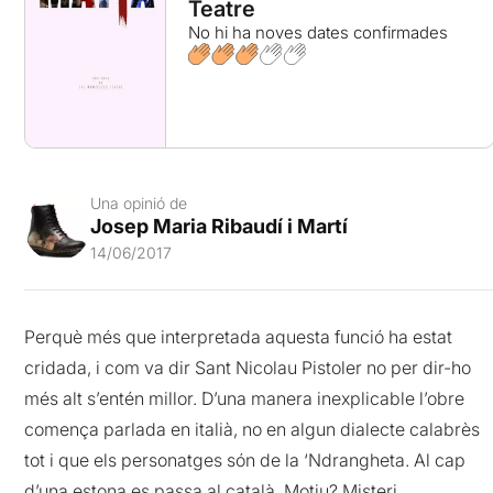
Teatre
No hi ha noves dates confirmades
Una opinió de
Josep Maria Ribaudí i Martí
14/06/2017
Perquè més que interpretada aquesta funció ha estat
cridada, i com va dir Sant Nicolau Pistoler no per dir-ho
més alt s’entén millor. D’una manera inexplicable l’obre
comença parlada en italià, no en algun dialecte calabrès
tot i que els personatges són de la ‘Ndrangheta. Al cap
d’una estona es passa al català. Motiu? Misteri.