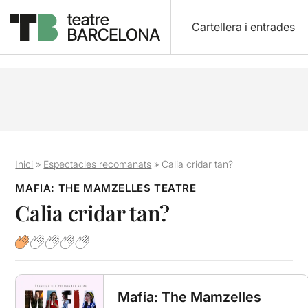
Cartellera i entrades
Inici
»
Espectacles recomanats
»
Calia cridar tan?
MAFIA: THE MAMZELLES TEATRE
Calia cridar tan?
Mafia: The Mamzelles