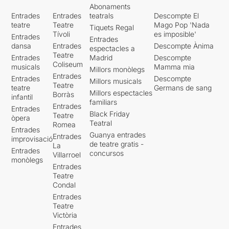
Abonaments
Entrades
Entrades
teatrals
Descompte El
teatre
Teatre
Mago Pop 'Nada
Tiquets Regal
Tívoli
es imposible'
Entrades
Entrades
dansa
Entrades
Descompte Ànima
espectacles a
Teatre
Entrades
Madrid
Descompte
Coliseum
musicals
Mamma mia
Millors monòlegs
Entrades
Entrades
Descompte
Millors musicals
Teatre
teatre
Germans de sang
Millors espectacles
Borràs
infantil
familiars
Entrades
Entrades
Black Friday
Teatre
òpera
Teatral
Romea
Entrades
Guanya entrades
Entrades
improvisació
de teatre gratis -
La
Entrades
concursos
Villarroel
monòlegs
Entrades
Teatre
Condal
Entrades
Teatre
Victòria
Entrades