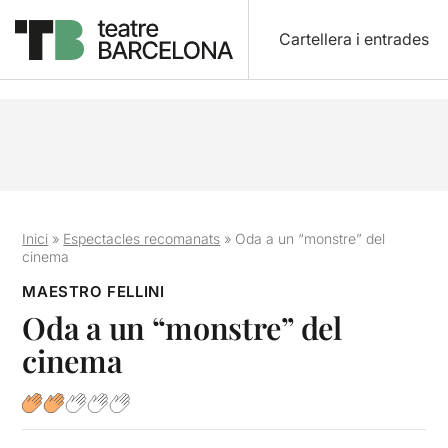
Cartellera i entrades
Inici
»
Espectacles recomanats
»
Oda a un “monstre” del
cinema
MAESTRO FELLINI
Oda a un “monstre” del
cinema