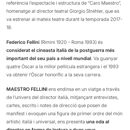
referència l’espectacle i estructura de “Caro Maestro”,
homenatge al director teatral Giorgio Strehler, que es
va estrenar al mateix teatre durant la temporada 2017-
18.
Federico Fellini
(Rimini 1920 – Roma 1993) és
considerat el cineasta italià de la postguerra més
important del seu país a nivell mundial
. Va guanyar
quatre Òscar a la millor pel·lícula estrangera i el 1993
va obtenir l’Òscar honorífic a la seva carrera.
MAESTRO FELLINI
ens endinsa en un viatge a través
de l’univers del director italià, mitjançant entrevistes,
cartes, escrits i notes de direcció que posen de
manifest i evoquen una figura de primer ordre del món
artístic italià i universal, ens presenta
una oda al
director en forma de lectura a dues veus
.