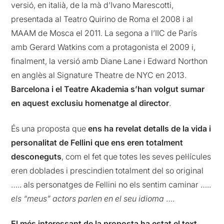
versió, en italià, de la mà d’Ivano Marescotti,
presentada al Teatro Quirino de Roma el 2008 i al
MAAM de Mosca el 2011. La segona a l’IIC de París
amb Gerard Watkins com a protagonista el 2009 i,
finalment, la versió amb Diane Lane i Edward Northon
en anglès al Signature Theatre de NYC en 2013.
Barcelona i el Teatre Akademia s’han volgut sumar
en aquest exclusiu homenatge al director
.
És una proposta que
ens ha revelat detalls de la vida i
personalitat de Fellini que ens eren totalment
desconeguts
, com el fet que totes les seves pel·lícules
eren doblades i prescindien totalment del so original
….. als personatges de Fellini no els sentim caminar …..
els “meus” actors parlen en el seu idioma
….
El més interessant de la proposta ha estat el text
,