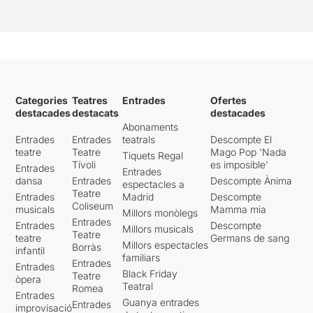
Categories
Teatres
Entrades
Ofertes
destacades
destacats
destacades
Abonaments
Entrades
Entrades
teatrals
Descompte El
teatre
Teatre
Mago Pop 'Nada
Tiquets Regal
Tívoli
es imposible'
Entrades
Entrades
dansa
Entrades
Descompte Ànima
espectacles a
Teatre
Entrades
Madrid
Descompte
Coliseum
musicals
Mamma mia
Millors monòlegs
Entrades
Entrades
Descompte
Millors musicals
Teatre
teatre
Germans de sang
Millors espectacles
Borràs
infantil
familiars
Entrades
Entrades
Black Friday
Teatre
òpera
Teatral
Romea
Entrades
Guanya entrades
Entrades
improvisació