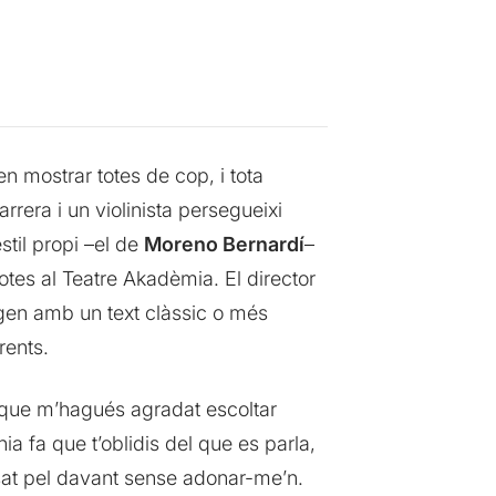
n mostrar totes de cop, i tota
arrera i un violinista persegueixi
stil propi –el de
Moreno Bernardí
–
totes al Teatre Akadèmia. El director
regen amb un text clàssic o més
rents.
e que m’hagués agradat escoltar
 fa que t’oblidis del que es parla,
sat pel davant sense adonar-me’n.