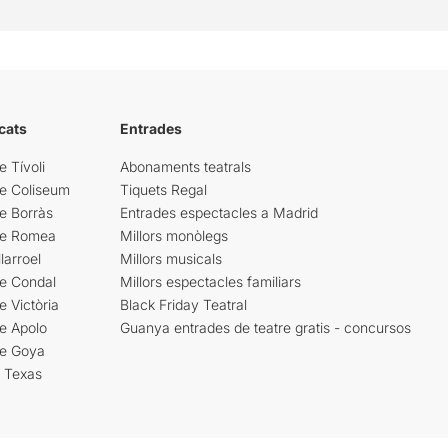
cats
Entrades
e Tívoli
Abonaments teatrals
re Coliseum
Tiquets Regal
e Borràs
Entrades espectacles a Madrid
re Romea
Millors monòlegs
larroel
Millors musicals
re Condal
Millors espectacles familiars
e Victòria
Black Friday Teatral
e Apolo
Guanya entrades de teatre gratis - concursos
re Goya
i Texas