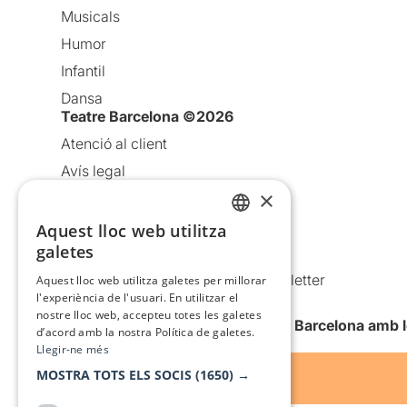
Musicals
Humor
Infantil
Dansa
Teatre Barcelona ©2026
Atenció al client
Avís legal
×
Política de privacitat
Política de cookies
Aquest lloc web utilitza
CATALAN
galetes
Condicions d’ús
SPANISH
Comunicacions comercials i Newsletter
Aquest lloc web utilitza galetes per millorar
l'experiència de l'usuari. En utilitzar el
Anuncia’t
nostre lloc web, accepteu totes les galetes
Vull rebre la newsletter de Teatre Barcelona amb 
d’acord amb la nostra Política de galetes.
Llegir-ne més
MOSTRA TOTS ELS SOCIS
(1650) →