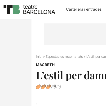
Cartellera i entrades
Inici
»
Espectacles recomanats
»
L’estil per d
MACBETH
L’estil per dam