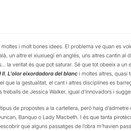
moltes i molt bones idees. El problema ve quan es vole
alà, un altre el xiuxiuegi en anglès, uns altres cantin al d
s… la veritat és que pot saturar. Sé que tot obeeix a un e
 II
,
L’olor eixordadora del blanc
i moltes altres, quasi 
el que la gestualitat, el cant i altres disciplines es bar
 treballs de Jessica Walker, igual d’innovadors i sugge
 tipus de propostes a la cartellera, però haig d’admetr
uncan, Banquo o Lady Macbeth. I és que tanta pirotècnia
descobrir que alguns passatges de l’obra m’havien pas