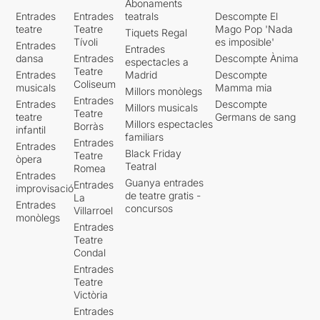
Abonaments
Entrades
Entrades
teatrals
Descompte El
teatre
Teatre
Mago Pop 'Nada
Tiquets Regal
Tívoli
es imposible'
Entrades
Entrades
dansa
Entrades
Descompte Ànima
espectacles a
Teatre
Entrades
Madrid
Descompte
Coliseum
musicals
Mamma mia
Millors monòlegs
Entrades
Entrades
Descompte
Millors musicals
Teatre
teatre
Germans de sang
Millors espectacles
Borràs
infantil
familiars
Entrades
Entrades
Black Friday
Teatre
òpera
Teatral
Romea
Entrades
Guanya entrades
Entrades
improvisació
de teatre gratis -
La
Entrades
concursos
Villarroel
monòlegs
Entrades
Teatre
Condal
Entrades
Teatre
Victòria
Entrades