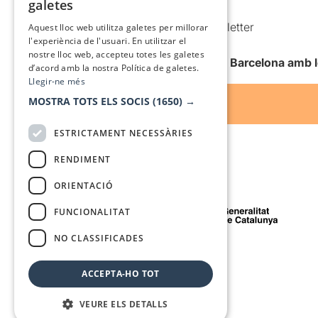
galetes
Condicions d’ús
SPANISH
Comunicacions comercials i Newsletter
Aquest lloc web utilitza galetes per millorar
l'experiència de l'usuari. En utilitzar el
Anuncia’t
nostre lloc web, accepteu totes les galetes
Vull rebre la newsletter de Teatre Barcelona amb 
d’acord amb la nostra Política de galetes.
Llegir-ne més
MOSTRA TOTS ELS SOCIS
(1650) →
ESTRICTAMENT NECESSÀRIES
RENDIMENT
ORIENTACIÓ
Amb el suport de
FUNCIONALITAT
NO CLASSIFICADES
Mitjà de comunicació associat a
ACCEPTA-HO TOT
VEURE ELS DETALLS