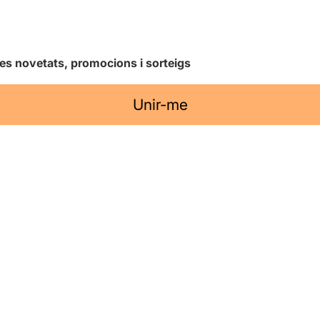
les novetats, promocions i sorteigs
Unir-me