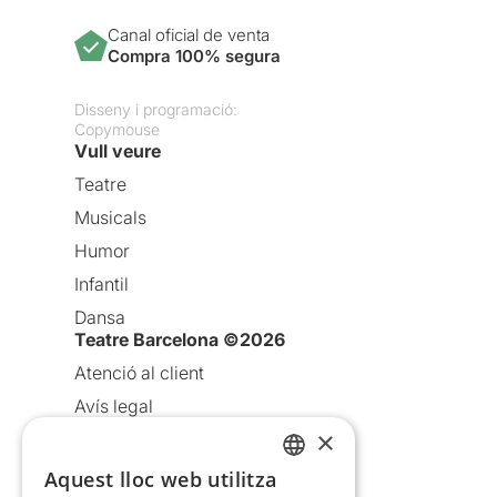
Canal oficial de venta
Compra 100% segura
Disseny i programació:
Copymouse
Vull veure
Teatre
Musicals
Humor
Infantil
Dansa
Teatre Barcelona ©2026
Atenció al client
Avís legal
×
Política de privacitat
Política de cookies
Aquest lloc web utilitza
CATALAN