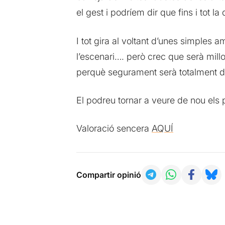
el gest i podríem dir que fins i tot l
I tot gira al voltant d’unes simples a
l’escenari…. però crec que serà mill
perquè segurament serà totalment di
El podreu tornar a veure de nou els 
Valoració sencera
AQUÍ
Compartir opinió