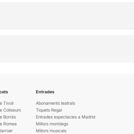
cats
Entrades
e Tívoli
Abonaments teatrals
re Coliseum
Tiquets Regal
e Borràs
Entrades espectacles a Madrid
re Romea
Millors monòlegs
larroel
Millors musicals