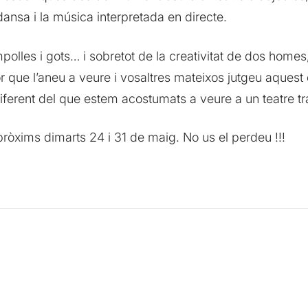
a dansa i la música interpretada en directe.
mpolles i gots… i sobretot de la creativitat de dos homes
or que l’aneu a veure i vosaltres mateixos jutgeu aques
ferent del que estem acostumats a veure a un teatre tra
pròxims dimarts 24 i 31 de maig. No us el perdeu !!!