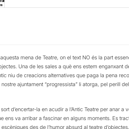
esta mena de Teatre, on el text NO és la part essencia
 d’objectes. Una de les sales a què ens estem enganxant 
ntic niu de creacions alternatives que paga la pena reco
nostre ajuntament “progressista” li atorga, pel perill de
sort d’encertar-la en acudir a l’Antic Teatre per anar
ue ens va arribar a fascinar en alguns moments. Es tra
s escèniques des de l’humor absurd al teatre d’objectes,