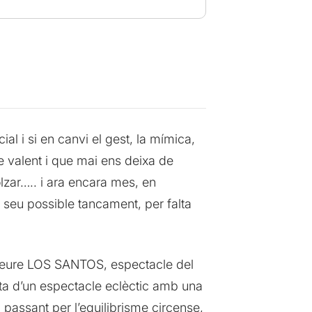
l i si en canvi el gest, la mímica,
de valent i que mai ens deixa de
lzar….. i ara encara mes, en
l seu possible tancament, per falta
 a veure LOS SANTOS, espectacle del
cta d’un espectacle eclèctic amb una
 passant per l’equilibrisme circense,