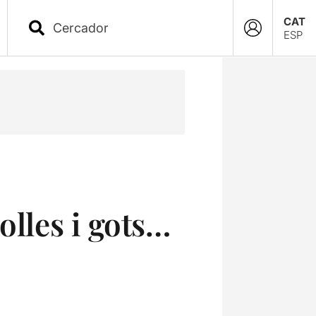
CAT
ESP
olles i gots…