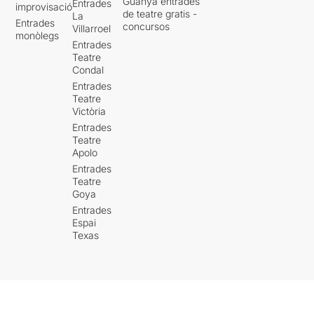
Guanya entrades
Entrades
improvisació
de teatre gratis -
La
Entrades
concursos
Villarroel
monòlegs
Entrades
Teatre
Condal
Entrades
Teatre
Victòria
Entrades
Teatre
Apolo
Entrades
Teatre
Goya
Entrades
Espai
Texas