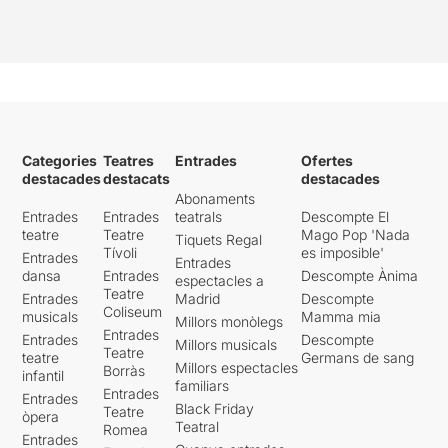
Categories
Teatres
Entrades
Ofertes
destacades
destacats
destacades
Abonaments
Entrades
Entrades
teatrals
Descompte El
teatre
Teatre
Mago Pop 'Nada
Tiquets Regal
Tívoli
es imposible'
Entrades
Entrades
dansa
Entrades
Descompte Ànima
espectacles a
Teatre
Entrades
Madrid
Descompte
Coliseum
musicals
Mamma mia
Millors monòlegs
Entrades
Entrades
Descompte
Millors musicals
Teatre
teatre
Germans de sang
Millors espectacles
Borràs
infantil
familiars
Entrades
Entrades
Black Friday
Teatre
òpera
Teatral
Romea
Entrades