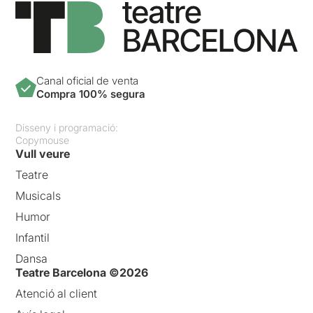
Canal oficial de venta
Compra 100% segura
Disseny i programació:
Copymouse
Vull veure
Teatre
Musicals
Humor
Infantil
Dansa
Teatre Barcelona ©2026
Atenció al client