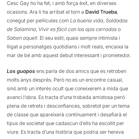
Cesc Gay ho ha fet, i amb força èxit, en diverses
ocasions. Ara li ha arribat el torn a
David Trueba
,
conegut per pel·lícules com
La buena vida
,
Soldados
de Salamina
,
Vivir es fàcil con los ojos cerrados
o
Saben aquell
. El seu estil, quasi sempre intimista i
lligat a personatges quotidians i molt reals, encaixa la
mar de bé amb aquest debut interessant i prometedor.
Los guapos
ens parla de dos amics que es retroben
molts anys després. Però no es un encontre casual,
sinó amb un interès ocult que coneixerem a mida que
avanci l’obra. Es tracta d’una trobada amistosa però
plena de retrets i desconfiances, sobretot per un tema
de classe que apareixerà contínuament i desafiarà el
tipus de societat que cadascun d’ells ha escollit per
viure. Es tracta d’una història que podria ser hereva