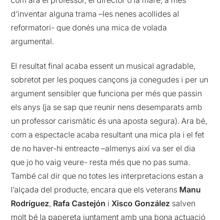
com ara el professor, el director o la mare, a més
d’inventar alguna trama –les nenes acollides al
reformatori- que donés una mica de volada
argumental.
El resultat final acaba essent un musical agradable,
sobretot per les poques cançons ja conegudes i per un
argument sensibler que funciona per més que passin
els anys (ja se sap que reunir nens desemparats amb
un professor carismàtic és una aposta segura). Ara bé,
com a espectacle acaba resultant una mica pla i el fet
de no haver-hi entreacte –almenys així va ser el dia
que jo ho vaig veure- resta més que no pas suma.
També cal dir que no totes les interpretacions estan a
l’alçada del producte, encara que els veterans
Manu
Rodríguez
,
Rafa Castejón
i
Xisco González
salven
molt bé la papereta juntament amb una bona actuació