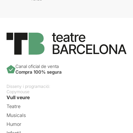
Canal oficial de venta
Compra 100% segura
Disseny i programació:
Copymouse
Vull veure
Teatre
Musicals
Humor
Infantil