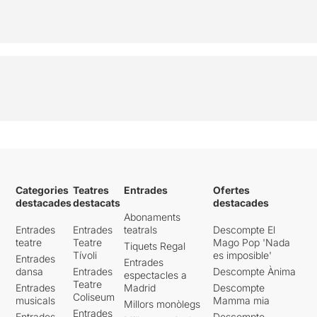
Categories
Teatres
Entrades
Ofertes
destacades
destacats
destacades
Abonaments
Entrades
Entrades
teatrals
Descompte El
teatre
Teatre
Mago Pop 'Nada
Tiquets Regal
Tívoli
es imposible'
Entrades
Entrades
dansa
Entrades
Descompte Ànima
espectacles a
Teatre
Entrades
Madrid
Descompte
Coliseum
musicals
Mamma mia
Millors monòlegs
Entrades
Entrades
Descompte