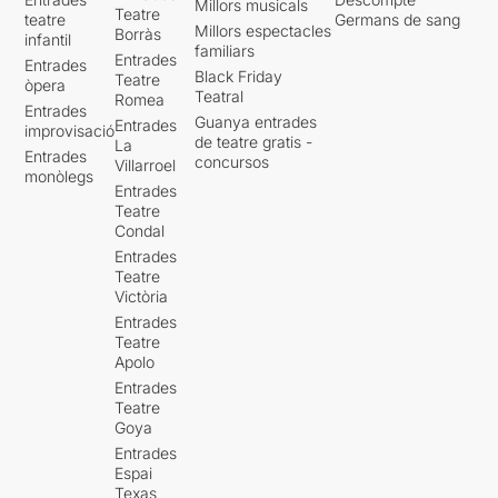
Millors musicals
Teatre
teatre
Germans de sang
Millors espectacles
Borràs
infantil
familiars
Entrades
Entrades
Black Friday
Teatre
òpera
Teatral
Romea
Entrades
Guanya entrades
Entrades
improvisació
de teatre gratis -
La
Entrades
concursos
Villarroel
monòlegs
Entrades
Teatre
Condal
Entrades
Teatre
Victòria
Entrades
Teatre
Apolo
Entrades
Teatre
Goya
Entrades
Espai
Texas