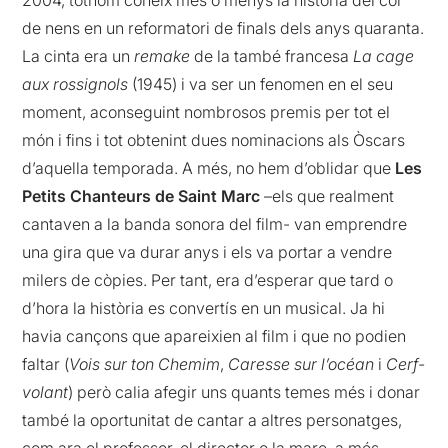
2004, tothom coneix més o menys la història del cor
de nens en un reformatori de finals dels anys quaranta.
La cinta era un
remake
de la també francesa
La cage
aux rossignols
(1945) i va ser un fenomen en el seu
moment, aconseguint nombrosos premis per tot el
món i fins i tot obtenint dues nominacions als Òscars
d’aquella temporada. A més, no hem d’oblidar que
Les
Petits Chanteurs de Saint Marc
–els que realment
cantaven a la banda sonora del film- van emprendre
una gira que va durar anys i els va portar a vendre
milers de còpies. Per tant, era d’esperar que tard o
d’hora la història es convertís en un musical. Ja hi
havia cançons que apareixien al film i que no podien
faltar (
Vois sur ton Chemim
,
Caresse sur l’océan
i
Cerf-
volant
) però calia afegir uns quants temes més i donar
també la oportunitat de cantar a altres personatges,