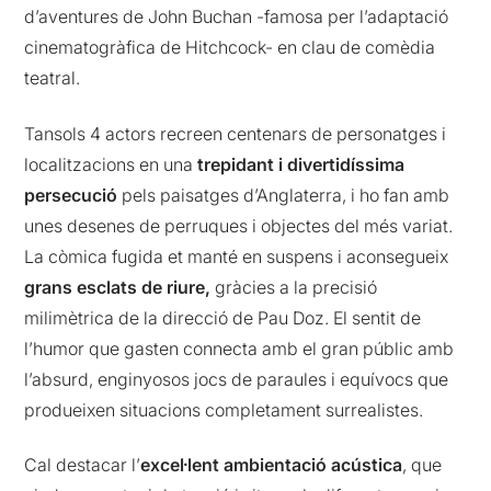
d’aventures de John Buchan -famosa per l’adaptació
cinematogràfica de Hitchcock- en clau de comèdia
teatral.
Tansols 4 actors recreen centenars de personatges i
localitzacions en una
trepidant i divertidíssima
persecució
pels paisatges d’Anglaterra, i ho fan amb
unes desenes de perruques i objectes del més variat.
La còmica fugida et manté en suspens i aconsegueix
grans esclats de riure,
gràcies a la precisió
milimètrica de la direcció de Pau Doz. El sentit de
l’humor que gasten connecta amb el gran públic amb
l’absurd, enginyosos jocs de paraules i equívocs que
produeixen situacions completament surrealistes.
Cal destacar l’
excel·lent ambientació acústica
, que