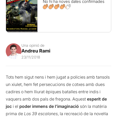
No hi ha noves dates confirmades
Una opinió de
Andreu Rami
23/11/2018
Tots hem sigut nens i hem jugat a policies amb tansols
un xiulet, hem fet persecucions de cotxes amb dues
cadires o hem lliurat èpiques batalles entre indis i
vaquers amb dos pals de fregona. Aquest
esperit de
joc
i el
poder immens de l’imaginació
són la matèria
prima de
Los 39 escalones
, la recreació de la novel·la