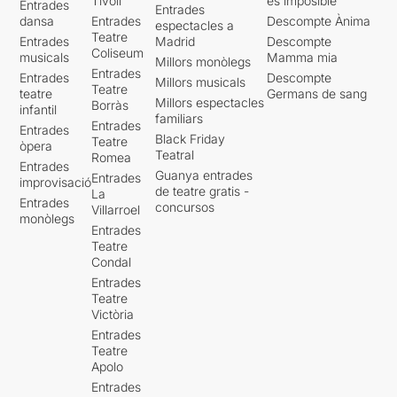
Tívoli
es imposible'
Entrades
Entrades
dansa
Entrades
Descompte Ànima
espectacles a
Teatre
Entrades
Madrid
Descompte
Coliseum
musicals
Mamma mia
Millors monòlegs
Entrades
Entrades
Descompte
Millors musicals
Teatre
teatre
Germans de sang
Millors espectacles
Borràs
infantil
familiars
Entrades
Entrades
Black Friday
Teatre
òpera
Teatral
Romea
Entrades
Guanya entrades
Entrades
improvisació
de teatre gratis -
La
Entrades
concursos
Villarroel
monòlegs
Entrades
Teatre
Condal
Entrades
Teatre
Victòria
Entrades
Teatre
Apolo
Entrades