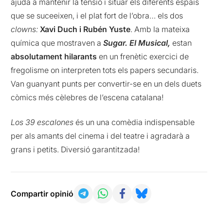
ajuda a mantenir la tensió i situar els diferents espais
que se suceeixen, i el plat fort de l’obra… els dos
clowns:
Xavi Duch i Rubén Yuste
. Amb la mateixa
química que mostraven a
Sugar. El Musical,
estan
absolutament hilarants
en un frenètic exercici de
fregolisme on interpreten tots els papers secundaris.
Van guanyant punts per convertir-se en un dels duets
còmics més cèlebres de l’escena catalana!
Los 39 escalones
és un una comèdia indispensable
per als amants del cinema i del teatre i agradarà a
grans i petits. Diversió garantitzada!
Compartir opinió