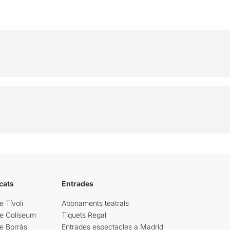
cats
Entrades
e Tívoli
Abonaments teatrals
re Coliseum
Tiquets Regal
e Borràs
Entrades espectacles a Madrid