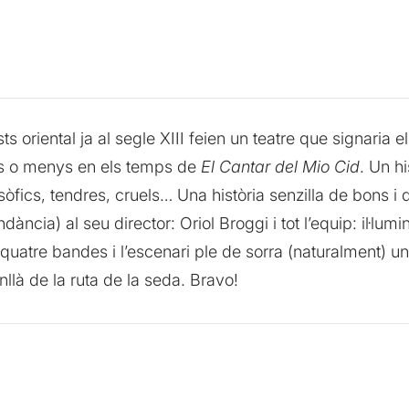
ts oriental ja al segle XIII feien un teatre que signaria 
és o menys en els temps de
El Cantar del Mio Cid
. Un h
òfics, tendres, cruels… Una història senzilla de bons i 
ncia) al seu director: Oriol Broggi i tot l’equip: il·lum
atre bandes i l’escenari ple de sorra (naturalment) u
nllà de la ruta de la seda. Bravo!