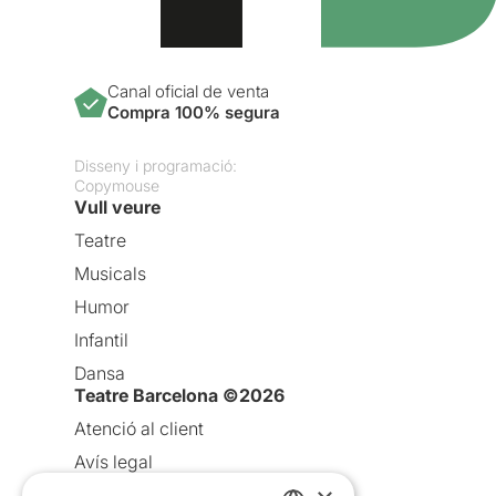
Canal oficial de venta
Compra 100% segura
Disseny i programació:
Copymouse
Vull veure
Teatre
Musicals
Humor
Infantil
Dansa
Teatre Barcelona ©2026
Atenció al client
Avís legal
Política de privacitat