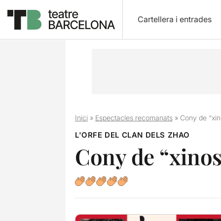
Cartellera i entrades
Inici
»
Espectacles recomanats
»
Cony de “xin
L'ORFE DEL CLAN DELS ZHAO
Cony de “xino