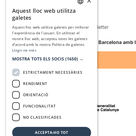
×
Política de cookies
Aquest lloc web utilitza
CATALAN
galetes
Condicions d’ús
SPANISH
Comunicacions comercials i Newsletter
Aquest lloc web utilitza galetes per millorar
l'experiència de l'usuari. En utilitzar el
Anuncia’t
nostre lloc web, accepteu totes les galetes
Vull rebre la newsletter de Teatre Barcelona amb 
d’acord amb la nostra Política de galetes.
Llegir-ne més
MOSTRA TOTS ELS SOCIS
(1650) →
ESTRICTAMENT NECESSÀRIES
RENDIMENT
ORIENTACIÓ
Amb el suport de
FUNCIONALITAT
NO CLASSIFICADES
Mitjà de comunicació associat a
ACCEPTA-HO TOT