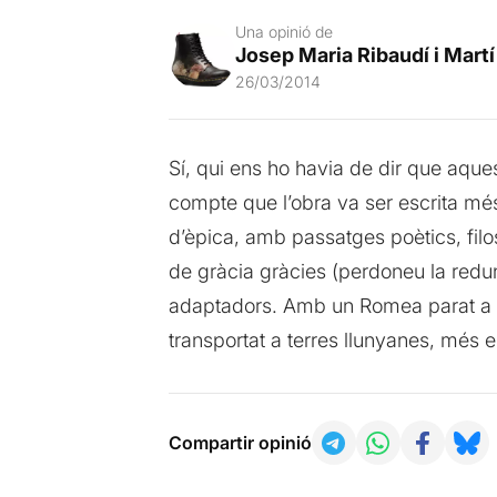
Una opinió de
Josep Maria Ribaudí i Martí
26/03/2014
Sí, qui ens ho havia de dir que aques
compte que l’obra va ser escrita m
d’èpica, amb passatges poètics, filos
de gràcia gràcies (perdoneu la redundà
adaptadors. Amb un Romea parat a qu
transportat a terres llunyanes, més e
Compartir opinió