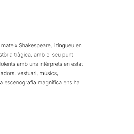
el mateix Shakespeare, i tingueu en
istòria tràgica, amb el seu punt
dolents amb uns intèrprets en estat
inadors, vestuari, músics,
na escenografia magnífica ens ha