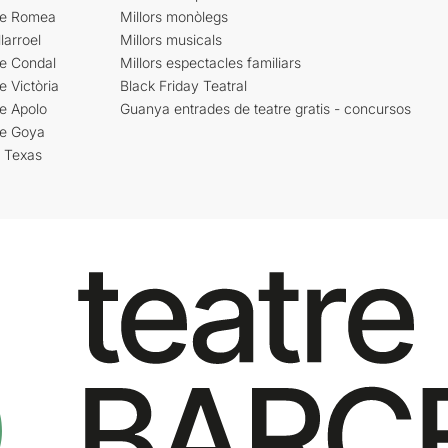
re Romea
Millors monòlegs
larroel
Millors musicals
re Condal
Millors espectacles familiars
e Victòria
Black Friday Teatral
e Apolo
Guanya entrades de teatre gratis - concursos
re Goya
i Texas