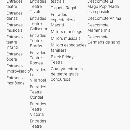
Entrades
Entrades
teatrals
Descompte El
teatre
Teatre
Mago Pop 'Nada
Tiquets Regal
Tívoli
es imposible'
Entrades
Entrades
dansa
Entrades
Descompte Ànima
espectacles a
Teatre
Entrades
Madrid
Descompte
Coliseum
musicals
Mamma mia
Millors monòlegs
Entrades
Entrades
Descompte
Millors musicals
Teatre
teatre
Germans de sang
Millors espectacles
Borràs
infantil
familiars
Entrades
Entrades
Black Friday
Teatre
òpera
Teatral
Romea
Entrades
Guanya entrades
Entrades
improvisació
de teatre gratis -
La
Entrades
concursos
Villarroel
monòlegs
Entrades
Teatre
Condal
Entrades
Teatre
Victòria
Entrades
Teatre