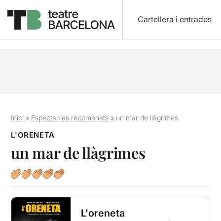
Cartellera i entrades
Inici
»
Espectacles recomanats
»
un mar de llàgrimes
L'ORENETA
un mar de llàgrimes
L'oreneta