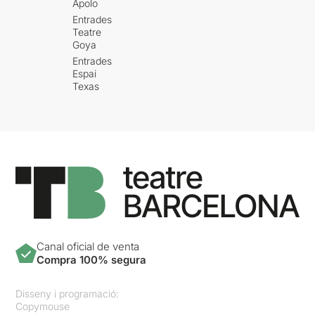
Apolo
Entrades
Teatre
Goya
Entrades
Espai
Texas
Canal oficial de venta
Compra 100% segura
Disseny i programació:
Copymouse