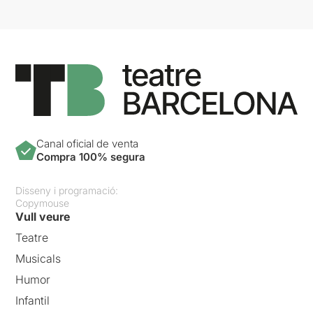
Canal oficial de venta
Compra 100% segura
Disseny i programació:
Copymouse
Vull veure
Teatre
Musicals
Humor
Infantil