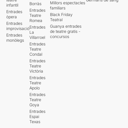
Millors espectacles
Borràs
infantil
familiars
Entrades
Entrades
Black Friday
Teatre
òpera
Teatral
Romea
Entrades
Guanya entrades
Entrades
improvisació
de teatre gratis -
La
Entrades
concursos
Villarroel
monòlegs
Entrades
Teatre
Condal
Entrades
Teatre
Victòria
Entrades
Teatre
Apolo
Entrades
Teatre
Goya
Entrades
Espai
Texas