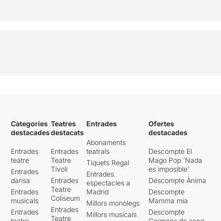
Categories
Teatres
Entrades
Ofertes
destacades
destacats
destacades
Abonaments
Entrades
Entrades
teatrals
Descompte El
teatre
Teatre
Mago Pop 'Nada
Tiquets Regal
Tívoli
es imposible'
Entrades
Entrades
dansa
Entrades
Descompte Ànima
espectacles a
Teatre
Entrades
Madrid
Descompte
Coliseum
musicals
Mamma mia
Millors monòlegs
Entrades
Entrades
Descompte
Millors musicals
Teatre
teatre
Germans de sang