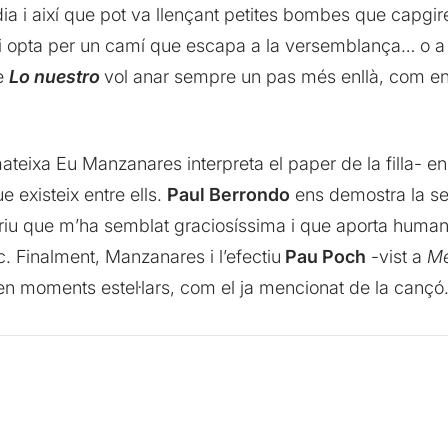
dia i així que pot va llençant petites bombes que capgire
a i opta per un camí que escapa a la versemblança… o a 
uè
Lo nuestro
vol anar sempre un pas més enllà, com en 
mateixa Eu Manzanares interpreta el paper de la filla- 
e existeix entre ells.
Paul Berrondo
ens demostra la sev
triu que m’ha semblat graciosíssima i que aporta humani
. Finalment, Manzanares i l’efectiu
Pau Poch
-vist a
Me
n moments estel·lars, com el ja mencionat de la cançó