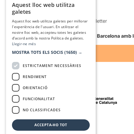
Política de cookies
Aquest lloc web utilitza
CATALAN
galetes
Condicions d’ús
SPANISH
Comunicacions comercials i Newsletter
Aquest lloc web utilitza galetes per millorar
l'experiència de l'usuari. En utilitzar el
Anuncia’t
nostre lloc web, accepteu totes les galetes
Vull rebre la newsletter de Teatre Barcelona amb 
d’acord amb la nostra Política de galetes.
Llegir-ne més
MOSTRA TOTS ELS SOCIS
(1650) →
ESTRICTAMENT NECESSÀRIES
RENDIMENT
ORIENTACIÓ
Amb el suport de
FUNCIONALITAT
NO CLASSIFICADES
Mitjà de comunicació associat a
ACCEPTA-HO TOT