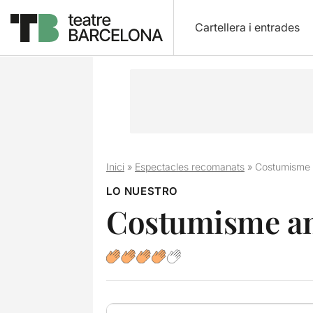
Cartellera i entrades
Inici
»
Espectacles recomanats
»
Costumisme 
LO NUESTRO
Costumisme am