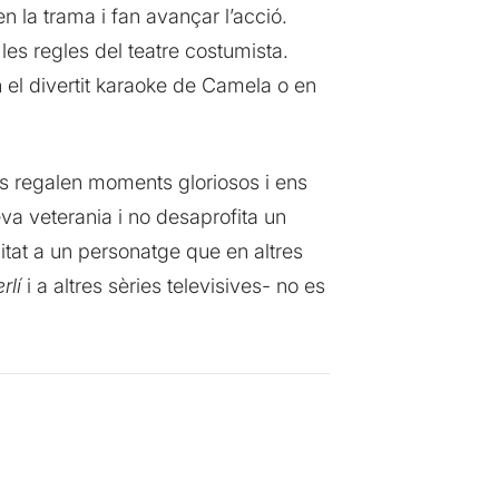
n la trama i fan avançar l’acció.
les regles del teatre costumista.
el divertit karaoke de Camela o en
ens regalen moments gloriosos i ens
a veterania i no desaprofita un
tat a un personatge que en altres
rlí
i a altres sèries televisives- no es
.