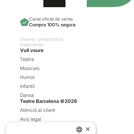
Canal oficial de venta
Compra 100% segura
Disseny i programació:
Copymouse
Vull veure
Teatre
Musicals
Humor
Infantil
Dansa
Teatre Barcelona ©2026
Atenció al client
Avís legal
×
Política de privacitat