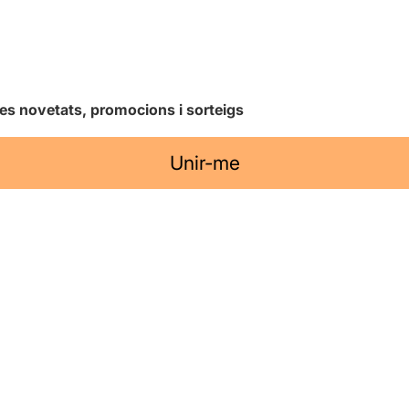
les novetats, promocions i sorteigs
Unir-me