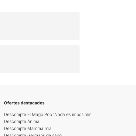
Ofertes destacades
Descompte El Mago Pop 'Nada es imposible'
Descompte Ànima
Descompte Mamma mia
Descompte Germans de sang