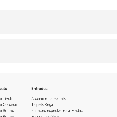
cats
Entrades
e Tívoli
Abonaments teatrals
re Coliseum
Tiquets Regal
e Borràs
Entrades espectacles a Madrid
re Romea
Millors monòlegs