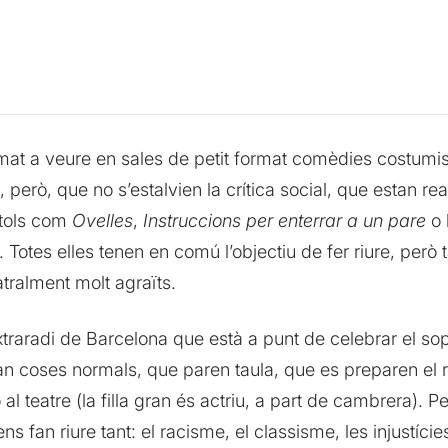
mat a veure en sales de petit format comèdies costum
 però, que no s’estalvien la crítica social, que estan
ítols com
Ovelles
,
Instruccions per enterrar a un pare
o 
otes elles tenen en comú l’objectiu de fer riure, però 
atralment molt agraïts.
extraradi de Barcelona que està a punt de celebrar el s
 coses normals, que paren taula, que es preparen el r
o al teatre (la filla gran és actriu, a part de cambrera). P
 fan riure tant: el racisme, el classisme, les injustície