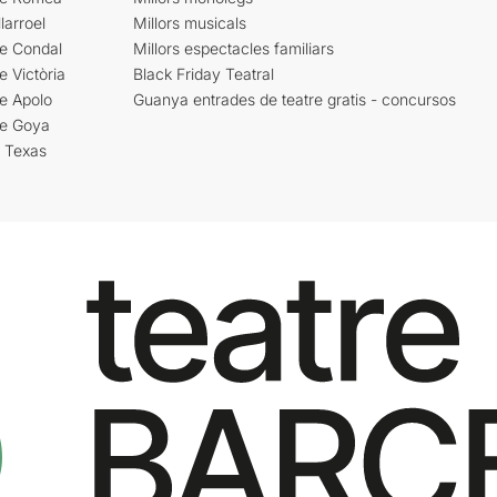
larroel
Millors musicals
re Condal
Millors espectacles familiars
e Victòria
Black Friday Teatral
e Apolo
Guanya entrades de teatre gratis - concursos
re Goya
i Texas