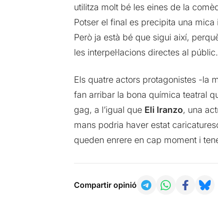
utilitza molt bé les eines de la comè
Potser el final es precipita una mic
Però ja està bé que sigui així, perq
les interpel·lacions directes al públic.
Els quatre actors protagonistes -la 
fan arribar la bona química teatral qu
gag, a l’igual que
Eli Iranzo
, una ac
mans podria haver estat caricaturesc
queden enrere en cap moment i tene
Compartir opinió