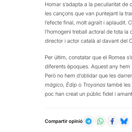
Homar s’adapta a la peculiaritat de 
les cançons que van puntejant la tra
l’efecte final, molt agraït i aplaudit.
l’homogeni treball actoral de tota la
director i actor català al davant del
Per últim, constatar que el Romea s’e
diferents èpoques. Aquest any hem po
Però no hem d’oblidar que les darrer
mágico
,
Èdip
o
Troyanas
també les h
poc han creat un públic fidel i amant
Compartir opinió