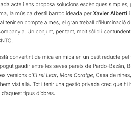
cada acte i ens proposa solucions escèniques simples, 
ma, la música d’estil barroc ideada per
Xavier Albertí
i
 Cal tenir en compte a més, el gran treball d’il·luminació 
 companyia. Un conjunt, per tant, molt sòlid i contundent 
 CNTC.
stà convertint de mica en mica en un petit reducte pel te
gut gaudir entre les seves parets de Pardo-Bazán, Becke
es versions d’
El rei Lear
,
Mare Coratge
, Casa de nines
em vist allà. Tot i tenir una gestió privada crec que hi
 d’aquest tipus d’obres.