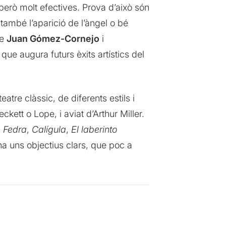
però molt efectives. Prova d’això són
 també l’aparició de l’àngel o bé
de
Juan Gómez-Cornejo
i
que augura futurs èxits artístics del
atre clàssic, de diferents estils i
tt o Lope, i aviat d’Arthur Miller.
,
Fedra
,
Calígula
,
El laberinto
 ha uns objectius clars, que poc a