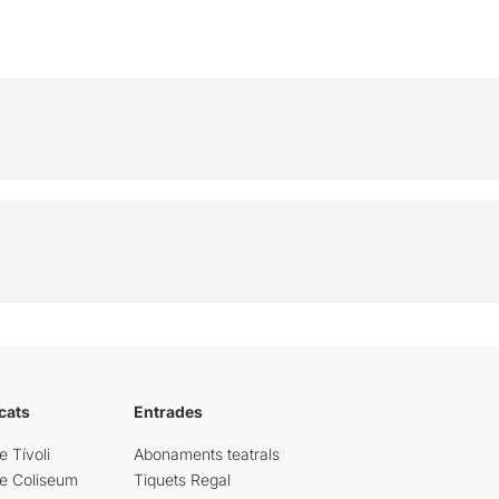
cats
Entrades
e Tívoli
Abonaments teatrals
re Coliseum
Tiquets Regal