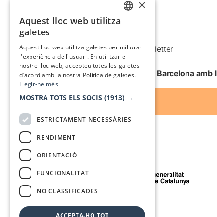
×
Política de privacitat
Aquest lloc web utilitza
Política de cookies
CATALAN
galetes
Condicions d’ús
SPANISH
Aquest lloc web utilitza galetes per millorar
Comunicacions comercials i Newsletter
l'experiència de l'usuari. En utilitzar el
Anuncia’t
nostre lloc web, accepteu totes les galetes
Vull rebre la newsletter de Teatre Barcelona amb 
d’acord amb la nostra Política de galetes.
Llegir-ne més
MOSTRA TOTS ELS SOCIS
(1913) →
ESTRICTAMENT NECESSÀRIES
RENDIMENT
ORIENTACIÓ
Amb el suport de
FUNCIONALITAT
NO CLASSIFICADES
Mitjà de comunicació associat a
ACCEPTA-HO TOT