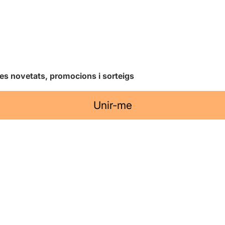
les novetats, promocions i sorteigs
Unir-me