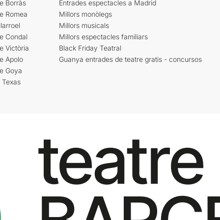
e Borràs
Entrades espectacles a Madrid
re Romea
Millors monòlegs
larroel
Millors musicals
re Condal
Millors espectacles familiars
e Victòria
Black Friday Teatral
e Apolo
Guanya entrades de teatre gratis - concursos
re Goya
i Texas