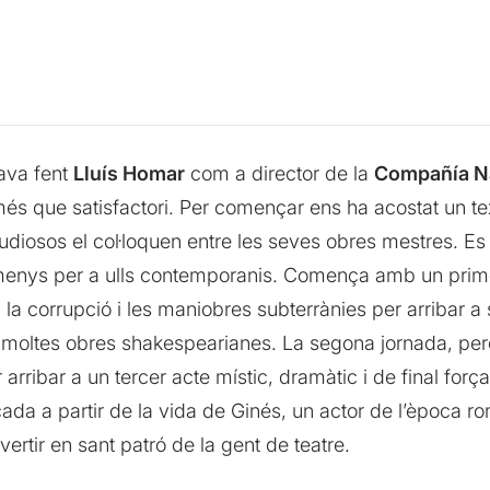
tava fent
Lluís Homar
com a director de la
Compañía Na
t més que satisfactori. Per començar ens ha acostat un t
tudiosos el col·loquen entre les seves obres mestres. Es
almenys per a ulls contemporanis. Comença amb un prime
s, la corrupció i les maniobres subterrànies per arribar 
 moltes obres shakespearianes. La segona jornada, per
arribar a un tercer acte místic, dramàtic i de final forç
icada a partir de la vida de Ginés, un actor de l’època 
vertir en sant patró de la gent de teatre.