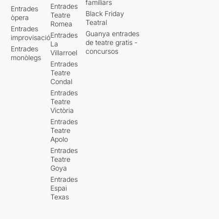
familiars
Entrades
Entrades
Black Friday
Teatre
òpera
Teatral
Romea
Entrades
Guanya entrades
Entrades
improvisació
de teatre gratis -
La
Entrades
concursos
Villarroel
monòlegs
Entrades
Teatre
Condal
Entrades
Teatre
Victòria
Entrades
Teatre
Apolo
Entrades
Teatre
Goya
Entrades
Espai
Texas