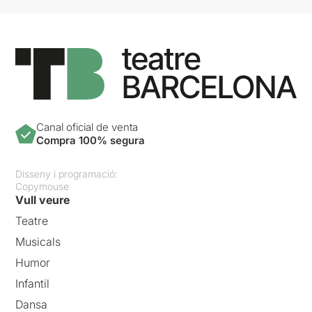
Canal oficial de venta
Compra 100% segura
Disseny i programació:
Copymouse
Vull veure
Teatre
Musicals
Humor
Infantil
Dansa