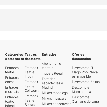
Categories
Teatres
Entrades
Ofertes
destacades
destacats
destacades
Abonaments
Entrades
Entrades
teatrals
Descompte El
teatre
Teatre
Mago Pop 'Nada
Tiquets Regal
Tívoli
es imposible'
Entrades
Entrades
dansa
Entrades
Descompte Ànima
espectacles a
Teatre
Entrades
Madrid
Descompte
Coliseum
musicals
Mamma mia
Millors monòlegs
Entrades
Entrades
Descompte
Millors musicals
Teatre
teatre
Germans de sang
Millors espectacles
Borràs
infantil