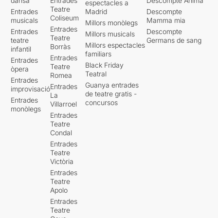
dansa
Entrades
Descompte Ànima
espectacles a
Teatre
Entrades
Madrid
Descompte
Coliseum
musicals
Mamma mia
Millors monòlegs
Entrades
Entrades
Descompte
Millors musicals
Teatre
teatre
Germans de sang
Millors espectacles
Borràs
infantil
familiars
Entrades
Entrades
Black Friday
Teatre
òpera
Teatral
Romea
Entrades
Guanya entrades
Entrades
improvisació
de teatre gratis -
La
Entrades
concursos
Villarroel
monòlegs
Entrades
Teatre
Condal
Entrades
Teatre
Victòria
Entrades
Teatre
Apolo
Entrades
Teatre