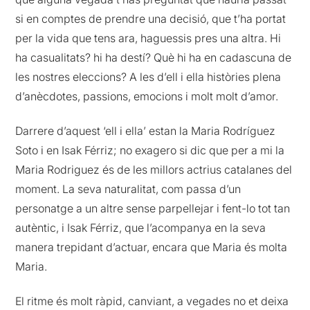
si en comptes de prendre una decisió, que t’ha portat
per la vida que tens ara, haguessis pres una altra. Hi
ha casualitats? hi ha destí? Què hi ha en cadascuna de
les nostres eleccions? A les d’ell i ella històries plena
d’anècdotes, passions, emocions i molt molt d’amor.
Darrere d’aquest ‘ell i ella’ estan la Maria Rodríguez
Soto i en Isak Férriz; no exagero si dic que per a mi la
Maria Rodriguez és de les millors actrius catalanes del
moment. La seva naturalitat, com passa d’un
personatge a un altre sense parpellejar i fent-lo tot tan
autèntic, i Isak Férriz, que l’acompanya en la seva
manera trepidant d’actuar, encara que Maria és molta
Maria.
El ritme és molt ràpid, canviant, a vegades no et deixa