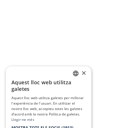
×
Aquest lloc web utilitza
CATALAN
galetes
SPANISH
Aquest lloc web utilitza galetes per millorar
l'experiència de l'usuari. En utilitzar el
nostre lloc web, accepteu totes les galetes
d’acord amb la nostra Política de galetes.
Llegir-ne més
MOSTRA TOTS ELS SOCIS
(1913) →