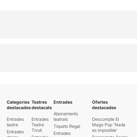
Categories
Teatres
Entrades
Ofertes
destacades
destacats
destacades
Abonaments
Entrades
Entrades
teatrals
Descompte El
teatre
Teatre
Mago Pop 'Nada
Tiquets Regal
Tívoli
es imposible'
Entrades
Entrades