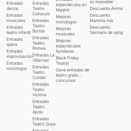
es imposible'
Entradas
Entradas
espectáculos en
danza
Teatro
Descuento Ànima
Madrid
Coliseum
Entradas
Descuento
Mejores
musicales
Entradas
Mamma mia
monólogos
Teatro
Entradas
Descuento
Mejores
Borrás
teatro infantil
Germans de sang
musicales
Entradas
Entradas
Mejores
Teatro
ópera
espectáculos
Romea
Entradas
familiares
Entradas La
improvisación
Black Friday
Villarroel
Entradas
Teatral
Entradas
monólogos
Gana entradas de
Teatro
teatro gratis -
Condal
concursos
Entradas
Teatro
Victòria
Entradas
Teatro
Apolo
Entradas
Teatro Goya
Entradas