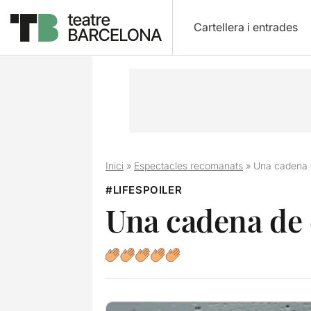
Cartellera i entrades
Inici
»
Espectacles recomanats
»
Una cadena 
#LIFESPOILER
Una cadena de