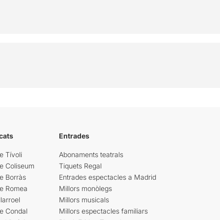
cats
Entrades
e Tívoli
Abonaments teatrals
re Coliseum
Tiquets Regal
e Borràs
Entrades espectacles a Madrid
re Romea
Millors monòlegs
larroel
Millors musicals
re Condal
Millors espectacles familiars