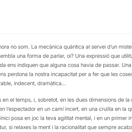
hora no som. La mecànica quàntica al servei d’un mister
? Sembla una forma de parlar, oi? Una expressió que util
vida ens indiquen que alguna cosa havia de passar. Una
ns perdona la nostra incapacitat per a fer que les coses
orable, indecent, dramàtica…
 en el temps, i, sobretot, en les dues dimensions de la 
tuen l’espectador en un camí incert, en una cruïlla en la
L’inici posa en joc la teva agilitat mental, i en un primer
ur, si relaxes la ment i la racionalitat que sempre acaba