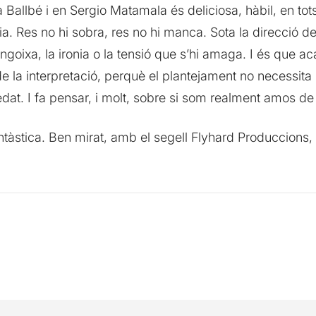
tia Ballbé i en Sergio Matamala és deliciosa, hàbil, en to
cia. Res no hi sobra, res no hi manca. Sota la direcció d
angoixa, la ironia o la tensió que s’hi amaga. I és que 
 la interpretació, perquè el plantejament no necessita 
redat. I fa pensar, i molt, sobre si som realment amos de 
ntàstica. Ben mirat, amb el segell Flyhard Produccions,