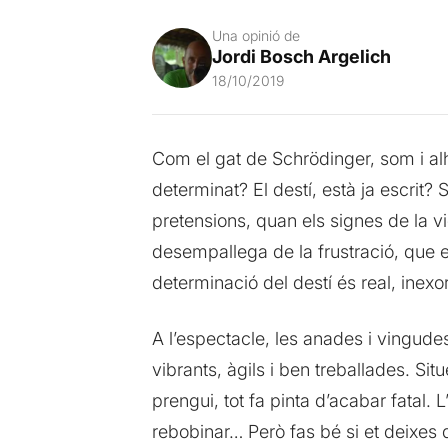
Una opinió de
Jordi Bosch Argelich
18/10/2019
Com el gat de Schrödinger, som i al
determinat? El destí, està ja escrit
pretensions, quan els signes de la 
desempallega de la frustració, que e
determinació del destí és real, inex
A l’espectacle, les anades i vingudes
vibrants, àgils i ben treballades. Si
prengui, tot fa pinta d’acabar fatal. 
rebobinar… Però fas bé si et deixes d