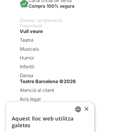
Canal oficial de venta
Compra 100% segura
Disseny i programació:
Copymouse
Vull veure
Teatre
Musicals
Humor
Infantil
Dansa
Teatre Barcelona ©2026
Atenció al client
Avís legal
×
Política de privacitat
Política de cookies
Aquest lloc web utilitza
CATALAN
galetes
Condicions d’ús
SPANISH