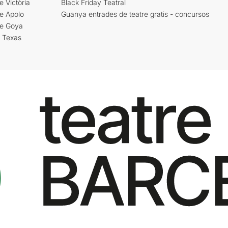
e Victòria
Black Friday Teatral
e Apolo
Guanya entrades de teatre gratis - concursos
re Goya
i Texas