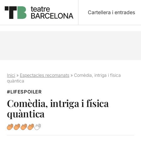
Cartellera i entrades
Inici
»
Espectacles recomanats
»
Comèdia, intriga i física
quàntica
#LIFESPOILER
Comèdia, intriga i física
quàntica