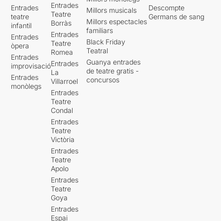
Entrades
Entrades
Descompte
Millors musicals
Teatre
teatre
Germans de sang
Millors espectacles
Borràs
infantil
familiars
Entrades
Entrades
Black Friday
Teatre
òpera
Teatral
Romea
Entrades
Guanya entrades
Entrades
improvisació
de teatre gratis -
La
Entrades
concursos
Villarroel
monòlegs
Entrades
Teatre
Condal
Entrades
Teatre
Victòria
Entrades
Teatre
Apolo
Entrades
Teatre
Goya
Entrades
Espai