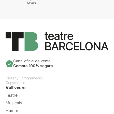
Texas
Canal oficial de venta
Compra 100% segura
Disseny i programació:
Copymouse
Vull veure
Teatre
Musicals
Humor