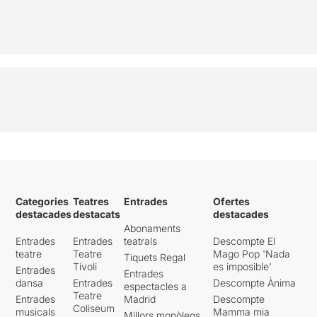
Categories
Teatres
Entrades
Ofertes
destacades
destacats
destacades
Abonaments
Entrades
Entrades
teatrals
Descompte El
teatre
Teatre
Mago Pop 'Nada
Tiquets Regal
Tívoli
es imposible'
Entrades
Entrades
dansa
Entrades
Descompte Ànima
espectacles a
Teatre
Entrades
Madrid
Descompte
Coliseum
musicals
Mamma mia
Millors monòlegs