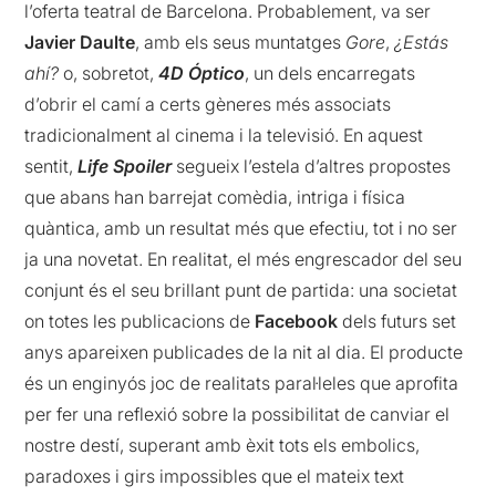
l’oferta teatral de Barcelona. Probablement, va ser
Javier Daulte
, amb els seus muntatges
Gore
,
¿Estás
ahí?
o, sobretot,
4D Óptico
, un dels encarregats
d’obrir el camí a certs gèneres més associats
tradicionalment al cinema i la televisió. En aquest
sentit,
Life Spoiler
segueix l’estela d’altres propostes
que abans han barrejat comèdia, intriga i física
quàntica, amb un resultat més que efectiu, tot i no ser
ja una novetat. En realitat, el més engrescador del seu
conjunt és el seu brillant punt de partida: una societat
on totes les publicacions de
Facebook
dels futurs set
anys apareixen publicades de la nit al dia. El producte
és un enginyós joc de realitats paral·leles que aprofita
per fer una reflexió sobre la possibilitat de canviar el
nostre destí, superant amb èxit tots els embolics,
paradoxes i girs impossibles que el mateix text