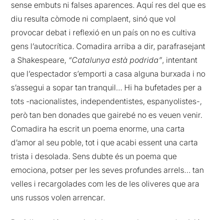
sense embuts ni falses aparences. Aquí res del que es
diu resulta còmode ni complaent, sinó que vol
provocar debat i reflexió en un país on no es cultiva
gens l’autocrítica. Comadira arriba a dir, parafrasejant
a Shakespeare,
“Catalunya està podrida”
, intentant
que l’espectador s’emporti a casa alguna burxada i no
s’assegui a sopar tan tranquil… Hi ha bufetades per a
tots -nacionalistes, independentistes, espanyolistes-,
però tan ben donades que gairebé no es veuen venir.
Comadira ha escrit un poema enorme, una carta
d’amor al seu poble, tot i que acabi essent una carta
trista i desolada. Sens dubte és un poema que
emociona, potser per les seves profundes arrels… tan
velles i recargolades com les de les oliveres que ara
uns russos volen arrencar.