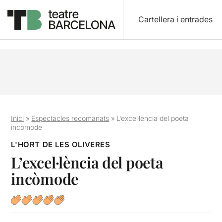
Cartellera i entrades
Inici
»
Espectacles recomanats
»
L’excel·lència del poeta
incòmode
L'HORT DE LES OLIVERES
L’excel·lència del poeta
incòmode