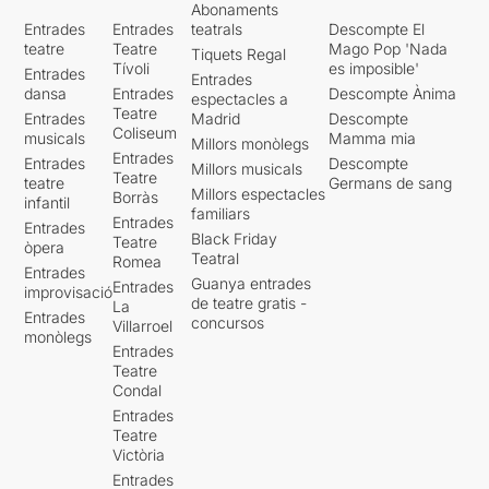
Abonaments
Entrades
Entrades
teatrals
Descompte El
teatre
Teatre
Mago Pop 'Nada
Tiquets Regal
Tívoli
es imposible'
Entrades
Entrades
dansa
Entrades
Descompte Ànima
espectacles a
Teatre
Entrades
Madrid
Descompte
Coliseum
musicals
Mamma mia
Millors monòlegs
Entrades
Entrades
Descompte
Millors musicals
Teatre
teatre
Germans de sang
Millors espectacles
Borràs
infantil
familiars
Entrades
Entrades
Black Friday
Teatre
òpera
Teatral
Romea
Entrades
Guanya entrades
Entrades
improvisació
de teatre gratis -
La
Entrades
concursos
Villarroel
monòlegs
Entrades
Teatre
Condal
Entrades
Teatre
Victòria
Entrades