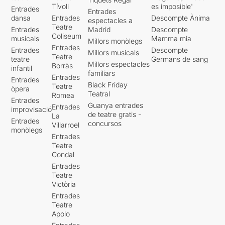
Tívoli
es imposible'
Entrades
Entrades
dansa
Entrades
Descompte Ànima
espectacles a
Teatre
Entrades
Madrid
Descompte
Coliseum
musicals
Mamma mia
Millors monòlegs
Entrades
Entrades
Descompte
Millors musicals
Teatre
teatre
Germans de sang
Millors espectacles
Borràs
infantil
familiars
Entrades
Entrades
Black Friday
Teatre
òpera
Teatral
Romea
Entrades
Guanya entrades
Entrades
improvisació
de teatre gratis -
La
Entrades
concursos
Villarroel
monòlegs
Entrades
Teatre
Condal
Entrades
Teatre
Victòria
Entrades
Teatre
Apolo