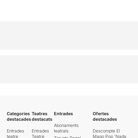
Categories
Teatres
Entrades
Ofertes
destacades
destacats
destacades
Abonaments
Entrades
Entrades
teatrals
Descompte El
teatre
Teatre
Mago Pop 'Nada
Tiquets Regal