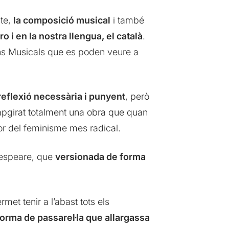
te,
la composició musical
i també
ro i en la nostra llengua, el català
.
ns Musicals que es poden veure a
reflexió necessària i punyent
, però
apgirat totalment una obra que quan
vor del feminisme mes radical.
kespeare, que
versionada de forma
rmet tenir a l’abast tots els
forma de passarel·la que allargassa