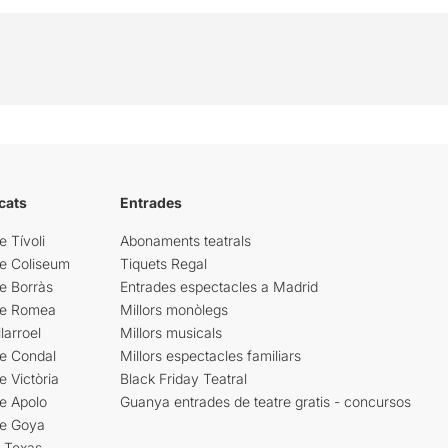
cats
Entrades
e Tívoli
Abonaments teatrals
re Coliseum
Tiquets Regal
e Borràs
Entrades espectacles a Madrid
re Romea
Millors monòlegs
larroel
Millors musicals
re Condal
Millors espectacles familiars
e Victòria
Black Friday Teatral
e Apolo
Guanya entrades de teatre gratis - concursos
re Goya
i Texas