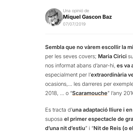
Una opinió de
Miquel Gascon Baz
07/07/2019
Sembla que no vàrem escollir la mi
per les seves covers;
Maria Cirici
su
nos informat abans d’anar-hi,
es va a
especialment per l’
extraordinària 
ocasions,… les darreres per exemple
2018, … o “
Scaramouche
” l’any 201
Es tracta d’
una adaptació lliure i e
suposa
el primer espectacle de gra
d’una nit d’estiu
” i “
Nit de Reis (o 