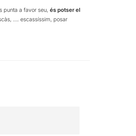
ts punta a favor seu,
és potser el
escàs, …. escassíssim, posar