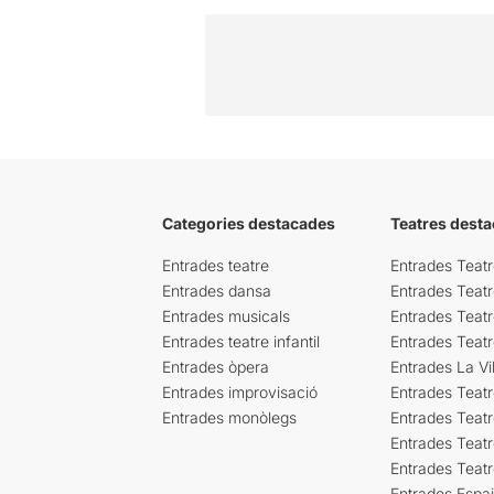
Categories destacades
Teatres desta
Entrades teatre
Entrades Teatr
Entrades dansa
Entrades Teat
Entrades musicals
Entrades Teatr
Entrades teatre infantil
Entrades Teat
Entrades òpera
Entrades La Vil
Entrades improvisació
Entrades Teat
Entrades monòlegs
Entrades Teatr
Entrades Teatr
Entrades Teat
Entrades Espa