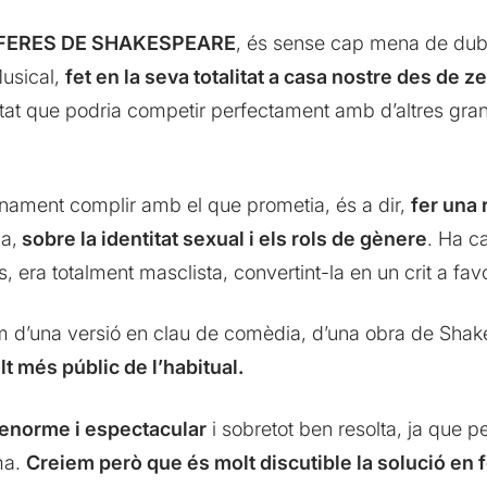
ES FERES DE SHAKESPEARE
, és sense cap mena de dub
Musical,
fet en la seva totalitat a casa nostre des de ze
tat que podria competir perfectament amb d’altres gra
ament complir amb el que prometia, és a dir,
fer una 
a,
sobre la identitat sexual i els rols de gènere
. Ha c
s, era totalment masclista, convertint-la en un crit a fa
 d’una versió en clau de comèdia, d’una obra de Sha
olt més públic de l’habitual.
 enorme i espectacular
i sobretot ben resolta, ja que pe
ma.
Creiem però que és molt discutible la solució en 