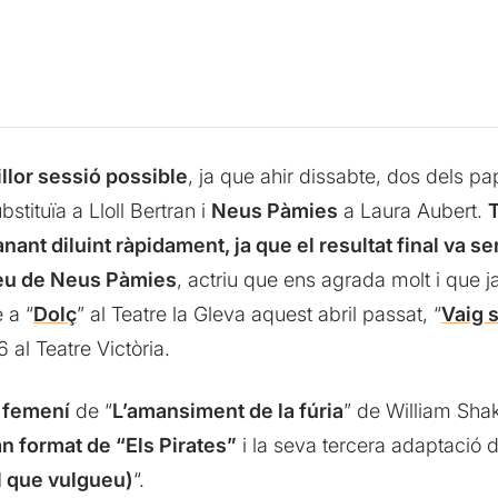
llor sessió possible
, ja que ahir dissabte, dos dels pa
bstituïa a Lloll Bertran i
Neus Pàmies
a Laura Aubert.
T
nant diluint ràpidament, ja que el resultat final va s
veu de Neus Pàmies
, actriu que ens agrada molt i que j
 a “
Dolç
” al Teatre la Gleva aquest abril passat, “
Vaig 
6 al Teatre Victòria.
n femení
de “
L’amansiment de la fúria
” de William Sh
n format de “Els Pirates”
i la seva tercera adaptació
el que vulgueu)
“.