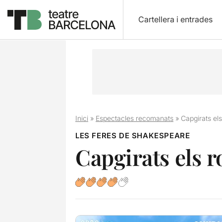
Cartellera i entrades
Inici
»
Espectacles recomanats
»
Capgirats el
LES FERES DE SHAKESPEARE
Capgirats els r