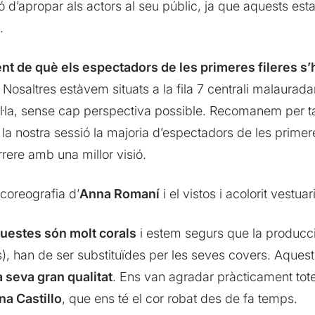
 d’apropar als actors al seu públic, ja que aquests est
.
ient de què els espectadors de les primeres fileres s
. Nosaltres estàvem situats a la fila 7 centrali malaura
·la, sense cap perspectiva possible. Recomanem per tant 
A la nostra sessió la majoria d’espectadors de les primer
rrere amb una millor visió.
coreografia d’
Anna Romaní
i el vistos i acolorit vestua
questes són molt corals
i estem segurs que la producci
s), han de ser substituïdes per les seves covers. Aques
a seva gran qualitat
. Ens van agradar pràcticament tote
na Castillo
, que ens té el cor robat des de fa temps.