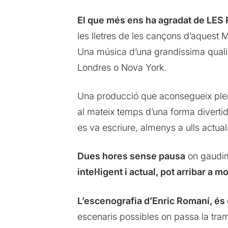
El que més ens ha agradat de L
les lletres de les cançons d’aquest 
Una música d’una grandíssima quali
Londres o Nova York.
Una producció que aconsegueix plen
al mateix temps d’una forma divertid
es va escriure, almenys a ulls actual
Dues hores sense pausa
on gaudim
intel·ligent i actual, pot arribar a m
L’escenografia d’Enric Romaní, és
escenaris possibles on passa la tra