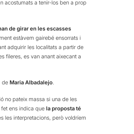
an acostumats a tenir-los ben a prop
’han de girar en les escasses
dament estàvem gairebé ensorrats i
adquirir les localitats a partir de
es fileres, es van anant aixecant a
ri de
Maria Albadalejo
.
ó no pateix massa si una de les
t fet ens indica que
la proposta té
s les interpretacions, però voldríem