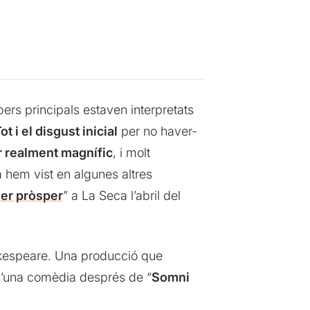
pers principals estaven interpretats
ot i el disgust inicial
per no haver-
er realment magnífic
, i molt
a hem vist en algunes altres
ser pròsper
” a La Seca l’abril del
akespeare. Una producció que
 d’una comèdia després de “
Somni