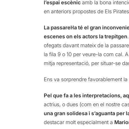
l’espai escènic
amb la bona intenció
en anteriors propostes de Els Pirates
La passarel·la té el gran inconven
escenes on els actors la trepitgen
ofegats davant mateix de la passarel
la fila 9 o 10 per veure-la com cal. 
mitja representació, per situar-se da
Ens va sorprendre favorablement la 
Pel que fa a les interpretacions, a
actrius, o dues (com en el nostre ca
una gran solidesa i s’aguanta per l
destacar molt especialment a
Mario