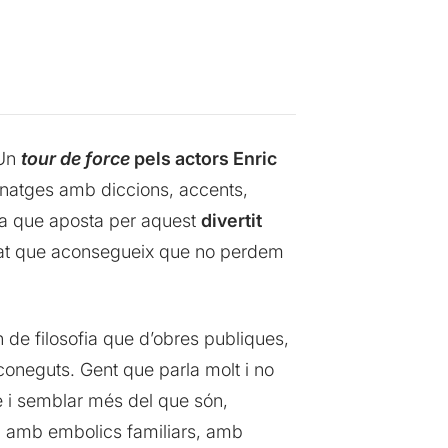
 Un
tour de force
pels actors Enric
sonatges amb diccions, accents,
ta que aposta per aquest
divertit
at que aconsegueix que no perdem
n de filosofia que d’obres publiques,
n coneguts. Gent que parla molt i no
 i semblar més del que són,
ga amb embolics familiars, amb