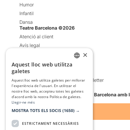
Humor
Infantil
Dansa
Teatre Barcelona ©2026
Atenció al client
Avís legal
×
Política de privacitat
Política de cookies
Aquest lloc web utilitza
CATALAN
galetes
Condicions d’ús
SPANISH
Comunicacions comercials i Newsletter
Aquest lloc web utilitza galetes per millorar
l'experiència de l'usuari. En utilitzar el
Anuncia’t
nostre lloc web, accepteu totes les galetes
Vull rebre la newsletter de Teatre Barcelona amb 
d’acord amb la nostra Política de galetes.
Llegir-ne més
MOSTRA TOTS ELS SOCIS
(1650) →
ESTRICTAMENT NECESSÀRIES