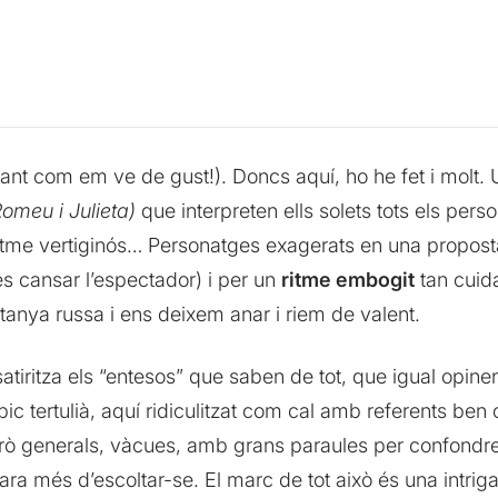
tant com em ve de gust!). Doncs aquí, ho he fet i molt.
omeu i Julieta)
que interpreten ells solets tots els per
ritme vertiginós… Personatges exagerats en una propos
es cansar l’espectador) i per un
ritme embogit
tan cuid
anya russa i ens deixem anar i riem de valent.
atiritza els “entesos” que saben de tot, que igual opine
ípic tertulià, aquí ridiculitzat com cal amb referents be
rò generals, vàcues, amb grans paraules per confondre
ara més d’escoltar-se. El marc de tot això és una intri