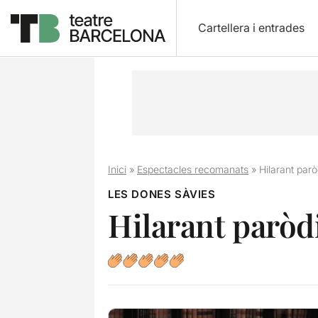
Cartellera i entrades
Inici
»
Espectacles recomanats
»
Hilarant parò
LES DONES SÀVIES
Hilarant paròdi