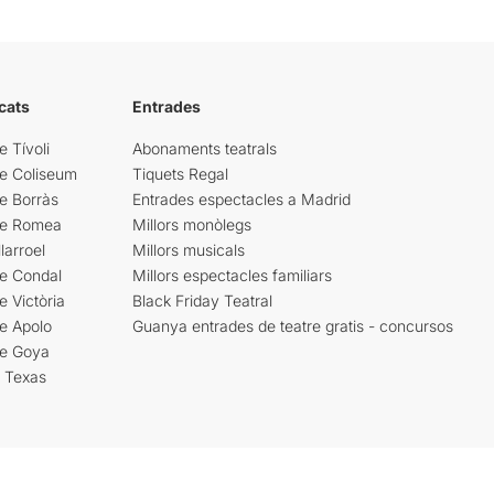
cats
Entrades
e Tívoli
Abonaments teatrals
re Coliseum
Tiquets Regal
e Borràs
Entrades espectacles a Madrid
re Romea
Millors monòlegs
larroel
Millors musicals
re Condal
Millors espectacles familiars
e Victòria
Black Friday Teatral
e Apolo
Guanya entrades de teatre gratis - concursos
re Goya
i Texas