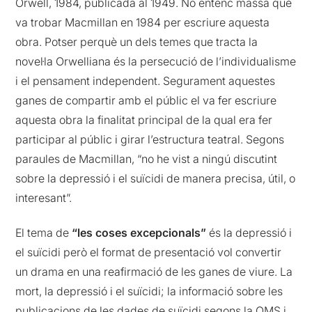
Orwell, 1984, publicada al 1949. No entenc massa què
va trobar Macmillan en 1984 per escriure aquesta
obra. Potser perquè un dels temes que tracta la
novel·la Orwelliana és la persecució de l’individualisme
i el pensament independent. Segurament aquestes
ganes de compartir amb el públic el va fer escriure
aquesta obra la finalitat principal de la qual era fer
participar al públic i girar l’estructura teatral. Segons
paraules de Macmillan, “no he vist a ningú discutint
sobre la depressió i el suïcidi de manera precisa, útil, o
interesant”.
El tema de
“les coses excepcionals”
és la depressió i
el suïcidi però el format de presentació vol convertir
un drama en una reafirmació de les ganes de viure. La
mort, la depressió i el suïcidi; la informació sobre les
publicacions de les dades de suïcidi segons la OMS i