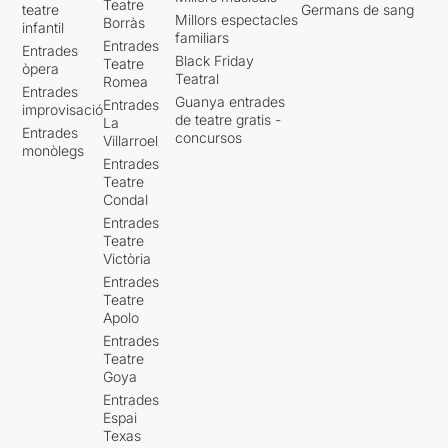
Teatre
teatre
Germans de sang
Millors espectacles
Borràs
infantil
familiars
Entrades
Entrades
Black Friday
Teatre
òpera
Teatral
Romea
Entrades
Guanya entrades
Entrades
improvisació
de teatre gratis -
La
Entrades
concursos
Villarroel
monòlegs
Entrades
Teatre
Condal
Entrades
Teatre
Victòria
Entrades
Teatre
Apolo
Entrades
Teatre
Goya
Entrades
Espai
Texas