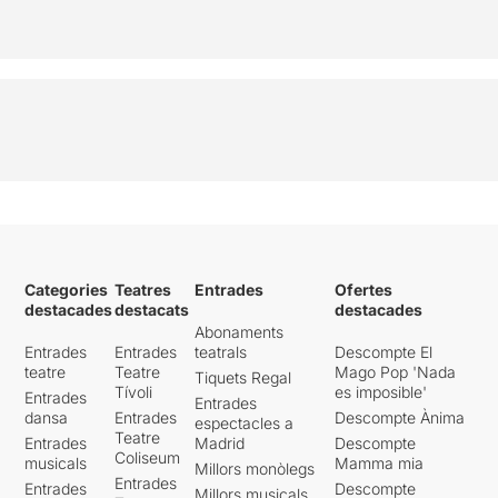
Categories
Teatres
Entrades
Ofertes
destacades
destacats
destacades
Abonaments
Entrades
Entrades
teatrals
Descompte El
teatre
Teatre
Mago Pop 'Nada
Tiquets Regal
Tívoli
es imposible'
Entrades
Entrades
dansa
Entrades
Descompte Ànima
espectacles a
Teatre
Entrades
Madrid
Descompte
Coliseum
musicals
Mamma mia
Millors monòlegs
Entrades
Entrades
Descompte
Millors musicals