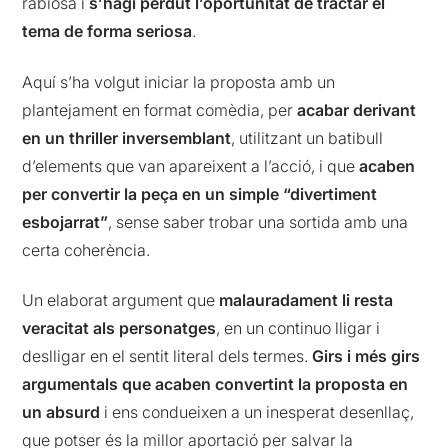
rabiosa i
s’hagi perdut l’oportunitat de tractar el
tema de forma seriosa
.
Aquí s’ha volgut iniciar la proposta amb un
plantejament en format comèdia, per
acabar derivant
en un thriller inversemblant
, utilitzant un batibull
d’elements que van apareixent a l’acció, i que
acaben
per convertir la peça en un simple “divertiment
esbojarrat”
, sense saber trobar una sortida amb una
certa coherència.
Un elaborat argument que
malauradament li resta
veracitat als personatges
, en un continuo lligar i
deslligar en el sentit literal dels termes.
Girs i més girs
argumentals que acaben convertint la proposta en
un absurd
i ens condueixen a un inesperat desenllaç,
que potser és la millor aportació per salvar la