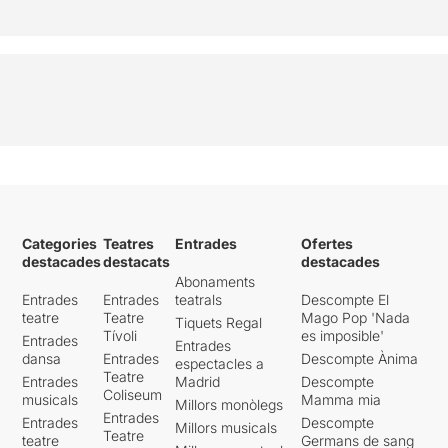
Categories
Teatres
Entrades
Ofertes
destacades
destacats
destacades
Abonaments
Entrades
Entrades
teatrals
Descompte El
teatre
Teatre
Mago Pop 'Nada
Tiquets Regal
Tívoli
es imposible'
Entrades
Entrades
dansa
Entrades
Descompte Ànima
espectacles a
Teatre
Entrades
Madrid
Descompte
Coliseum
musicals
Mamma mia
Millors monòlegs
Entrades
Entrades
Descompte
Millors musicals
Teatre
teatre
Germans de sang