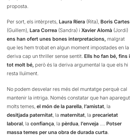
proposta.
Per sort, els intèrprets,
Laura Riera
(Rita),
Boris Cartes
(Guillem),
Lara Correa
(Sandra) i
Xavier Alomà
(Jordi)
ens han ofert unes bones interpretacions,
malgrat
que les hem trobat en algun moment impostades en la
deriva cap un thriller sense sentit.
Ells ho fan bé, fins i
tot molt bé,
però és la deriva argumental la que els hi
resta lluïment.
No podem desvelar res més del muntatge perquè cal
mantenir la intriga. Només constatar que han aparegut
molts temes,
el món de la parella
,
l’amistat
, la
desitjada paternitat
, la
maternitat
, la
precarietat
laboral
, la
confiança
, la
pèrdua
,
l’enveja
….
Potser
massa temes per una obra de durada curta
.