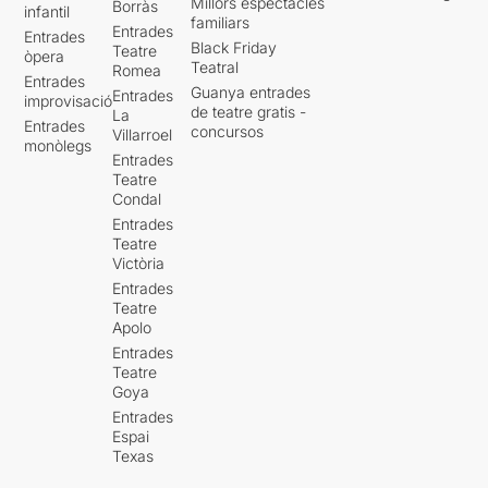
Millors espectacles
Borràs
infantil
familiars
Entrades
Entrades
Black Friday
Teatre
òpera
Teatral
Romea
Entrades
Guanya entrades
Entrades
improvisació
de teatre gratis -
La
Entrades
concursos
Villarroel
monòlegs
Entrades
Teatre
Condal
Entrades
Teatre
Victòria
Entrades
Teatre
Apolo
Entrades
Teatre
Goya
Entrades
Espai
Texas