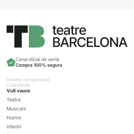
Canal oficial de venta
Compra 100% segura
Disseny i programació:
Copymouse
Vull veure
Teatre
Musicals
Humor
Infantil