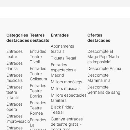
Categories
Teatres
Entrades
Ofertes
destacades
destacats
destacades
Abonaments
Entrades
Entrades
teatrals
Descompte El
teatre
Teatre
Mago Pop 'Nada
Tiquets Regal
Tívoli
es imposible'
Entrades
Entrades
dansa
Entrades
Descompte Ànima
espectacles a
Teatre
Entrades
Madrid
Descompte
Coliseum
musicals
Mamma mia
Millors monòlegs
Entrades
Entrades
Descompte
Millors musicals
Teatre
teatre
Germans de sang
Millors espectacles
Borràs
infantil
familiars
Entrades
Entrades
Black Friday
Teatre
òpera
Teatral
Romea
Entrades
Guanya entrades
Entrades
improvisació
de teatre gratis -
La
Entrades
concursos