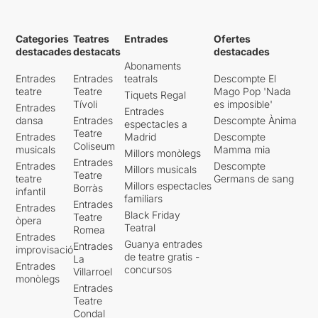
Categories
Teatres
Entrades
Ofertes
destacades
destacats
destacades
Abonaments
Entrades
Entrades
teatrals
Descompte El
teatre
Teatre
Mago Pop 'Nada
Tiquets Regal
Tívoli
es imposible'
Entrades
Entrades
dansa
Entrades
Descompte Ànima
espectacles a
Teatre
Entrades
Madrid
Descompte
Coliseum
musicals
Mamma mia
Millors monòlegs
Entrades
Entrades
Descompte
Millors musicals
Teatre
teatre
Germans de sang
Millors espectacles
Borràs
infantil
familiars
Entrades
Entrades
Black Friday
Teatre
òpera
Teatral
Romea
Entrades
Guanya entrades
Entrades
improvisació
de teatre gratis -
La
Entrades
concursos
Villarroel
monòlegs
Entrades
Teatre
Condal