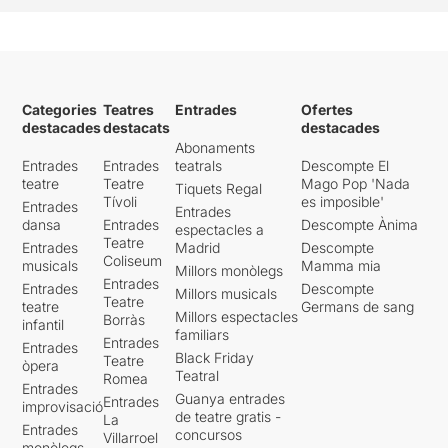
Categories
Teatres
Entrades
Ofertes
destacades
destacats
destacades
Abonaments
Entrades
Entrades
teatrals
Descompte El
teatre
Teatre
Mago Pop 'Nada
Tiquets Regal
Tívoli
es imposible'
Entrades
Entrades
dansa
Entrades
Descompte Ànima
espectacles a
Teatre
Entrades
Madrid
Descompte
Coliseum
musicals
Mamma mia
Millors monòlegs
Entrades
Entrades
Descompte
Millors musicals
Teatre
teatre
Germans de sang
Millors espectacles
Borràs
infantil
familiars
Entrades
Entrades
Black Friday
Teatre
òpera
Teatral
Romea
Entrades
Guanya entrades
Entrades
improvisació
de teatre gratis -
La
Entrades
concursos
Villarroel
monòlegs