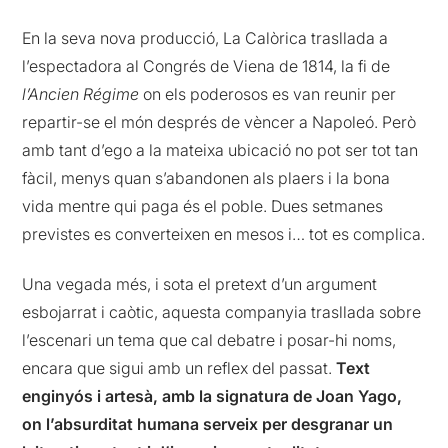
En la seva nova producció, La Calòrica trasllada a
l’espectadora al Congrés de Viena de 1814, la fi de
l’Ancien Régime
on els poderosos es van reunir per
repartir-se el món després de vèncer a Napoleó. Però
amb tant d’ego a la mateixa ubicació no pot ser tot tan
fàcil, menys quan s’abandonen als plaers i la bona
vida mentre qui paga és el poble. Dues setmanes
previstes es converteixen en mesos i… tot es complica.
Una vegada més, i sota el pretext d’un argument
esbojarrat i caòtic, aquesta companyia trasllada sobre
l’escenari un tema que cal debatre i posar-hi noms,
encara que sigui amb un reflex del passat.
Text
enginyós i artesà, amb la signatura de Joan Yago,
on l’absurditat humana serveix per desgranar un