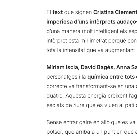
El
text
que signen
Cristina Clement
imperiosa d’uns intèrprets audaços
d’una manera molt intel·ligent els e
intèrpret està mil·limetrat perquè c
tota la intensitat que va augmentant 
Míriam Iscla, David Bagés, Anna S
personatges i la
química entre tots 
correcte va transformant-se en una ol
quatre. Aquesta energia creixent l’ag
esclats de riure que es viuen al pati
Sense entrar gaire en allò que es va 
potser, que arriba a un punt en que 