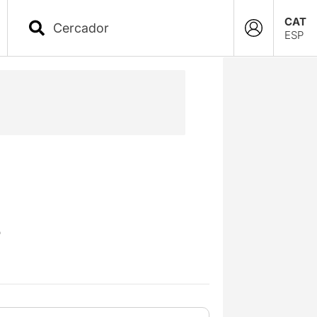
CAT
ESP
s