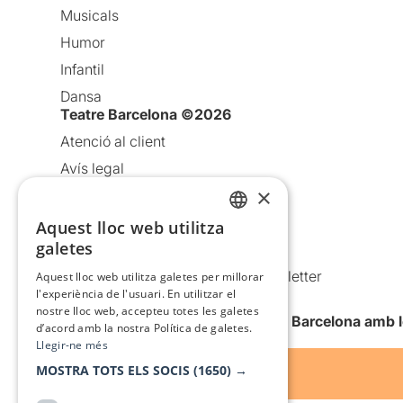
Musicals
Humor
Infantil
Dansa
Teatre Barcelona ©2026
Atenció al client
Avís legal
×
Política de privacitat
Política de cookies
Aquest lloc web utilitza
CATALAN
galetes
Condicions d’ús
SPANISH
Comunicacions comercials i Newsletter
Aquest lloc web utilitza galetes per millorar
l'experiència de l'usuari. En utilitzar el
Anuncia’t
nostre lloc web, accepteu totes les galetes
Vull rebre la newsletter de Teatre Barcelona amb 
d’acord amb la nostra Política de galetes.
Llegir-ne més
MOSTRA TOTS ELS SOCIS
(1650) →