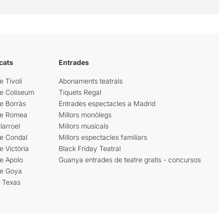
cats
Entrades
e Tívoli
Abonaments teatrals
re Coliseum
Tiquets Regal
e Borràs
Entrades espectacles a Madrid
re Romea
Millors monòlegs
larroel
Millors musicals
re Condal
Millors espectacles familiars
e Victòria
Black Friday Teatral
e Apolo
Guanya entrades de teatre gratis - concursos
re Goya
i Texas