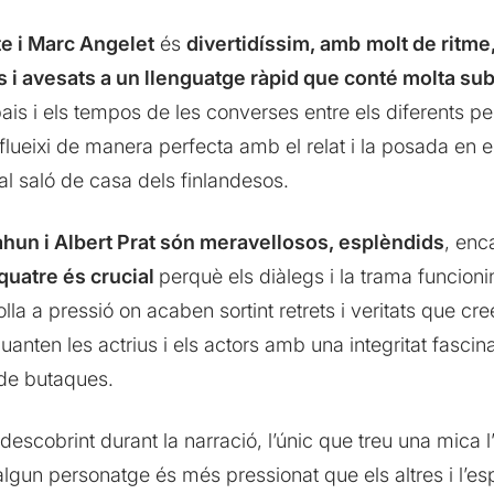
e i Marc Angelet
és
divertidíssim, amb
molt de ritme
 i avesats a un llenguatge ràpid que conté molta su
spais i els tempos de les converses entre els diferents
onflueixi de manera perfecta amb el relat i la posada en
al saló de casa dels finlandesos.
ahun i Albert Prat són meravellosos, esplèndids
, enc
quatre és crucial
perquè els diàlegs i la trama funcioni
la a pressió on acaben sortint retrets i veritats que cre
uanten les actrius i els actors amb una integritat fascin
 de butaques.
descobrint durant la narració, l’únic que treu una mica 
algun personatge és més pressionat que els altres i l’e