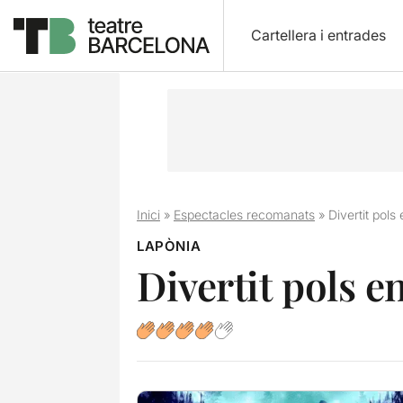
Cartellera i entrades
Inici
»
Espectacles recomanats
»
Divertit pols 
LAPÒNIA
Divertit pols en