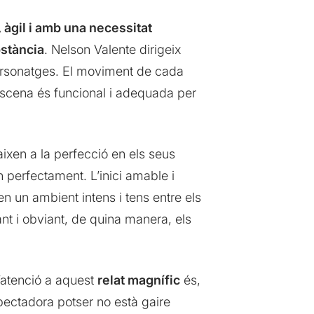
, àgil i amb una necessitat
bstància
. Nelson Valente dirigeix
 personatges. El moviment de cada
 escena és funcional i adequada per
aixen a la perfecció en els seus
n perfectament. L’inici amable i
en un ambient intens i tens entre els
ant i obviant, de quina manera, els
l’atenció a aquest
relat magnífic
és,
spectadora potser no està gaire