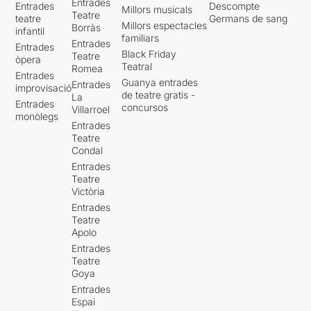
Entrades
Entrades
Descompte
Millors musicals
Teatre
teatre
Germans de sang
Millors espectacles
Borràs
infantil
familiars
Entrades
Entrades
Black Friday
Teatre
òpera
Teatral
Romea
Entrades
Guanya entrades
Entrades
improvisació
de teatre gratis -
La
Entrades
concursos
Villarroel
monòlegs
Entrades
Teatre
Condal
Entrades
Teatre
Victòria
Entrades
Teatre
Apolo
Entrades
Teatre
Goya
Entrades
Espai