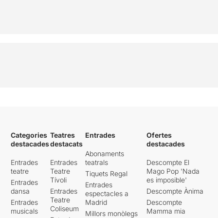
Categories
Teatres
Entrades
Ofertes
destacades
destacats
destacades
Abonaments
Entrades
Entrades
teatrals
Descompte El
teatre
Teatre
Mago Pop 'Nada
Tiquets Regal
Tívoli
es imposible'
Entrades
Entrades
dansa
Entrades
Descompte Ànima
espectacles a
Teatre
Entrades
Madrid
Descompte
Coliseum
musicals
Mamma mia
Millors monòlegs