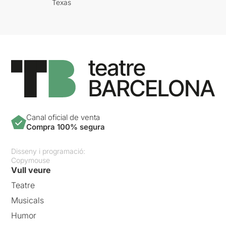
Texas
Canal oficial de venta
Compra 100% segura
Disseny i programació:
Copymouse
Vull veure
Teatre
Musicals
Humor