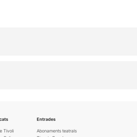
cats
Entrades
e Tívoli
Abonaments teatrals