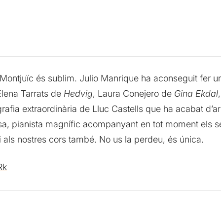
 Montjuïc és sublim. Julio Manrique ha aconseguit fer u
Elena Tarrats de
Hedvig
, Laura Conejero de
Gina Ekdal
fia extraordinària de Lluc Castells que ha acabat d’arr
sa, pianista magnífic acompanyant en tot moment els s
i als nostres cors també. No us la perdeu, és única.
lRk