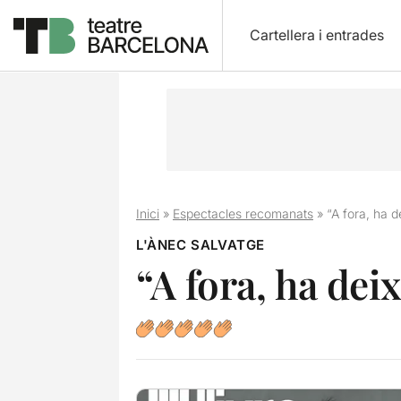
Cartellera i entrades
Inici
»
Espectacles recomanats
»
“A fora, ha d
L'ÀNEC SALVATGE
“A fora, ha dei