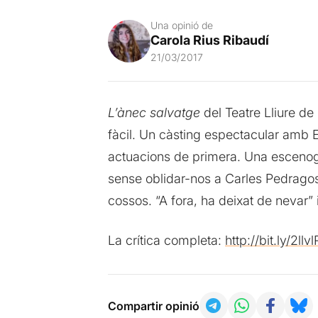
Una opinió de
Carola Rius Ribaudí
21/03/2017
L’ànec salvatge
del Teatre Lliure de
fàcil. Un càsting espectacular amb 
actuacions de primera. Una escenogra
sense oblidar-nos a Carles Pedrago
cossos. “A fora, ha deixat de nevar” 
La crítica completa:
http://bit.ly/2llv
Compartir opinió