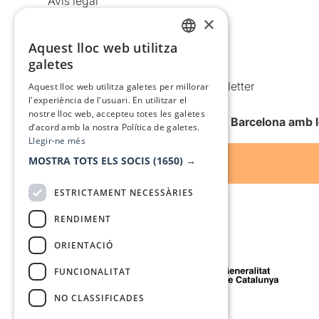
Avís legal
×
Política de privacitat
Política de cookies
Aquest lloc web utilitza
CATALAN
galetes
Condicions d’ús
SPANISH
Comunicacions comercials i Newsletter
Aquest lloc web utilitza galetes per millorar
l'experiència de l'usuari. En utilitzar el
Anuncia’t
nostre lloc web, accepteu totes les galetes
Vull rebre la newsletter de Teatre Barcelona amb 
d’acord amb la nostra Política de galetes.
Llegir-ne més
MOSTRA TOTS ELS SOCIS
(1650) →
ESTRICTAMENT NECESSÀRIES
RENDIMENT
ORIENTACIÓ
Amb el suport de
FUNCIONALITAT
NO CLASSIFICADES
Mitjà de comunicació associat a