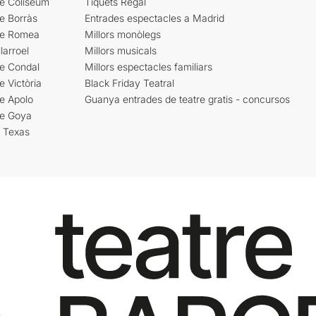
re Coliseum
Tiquets Regal
e Borràs
Entrades espectacles a Madrid
re Romea
Millors monòlegs
larroel
Millors musicals
re Condal
Millors espectacles familiars
e Victòria
Black Friday Teatral
e Apolo
Guanya entrades de teatre gratis - concursos
re Goya
i Texas