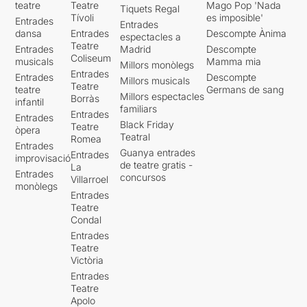
teatre
Teatre
Mago Pop 'Nada
Tiquets Regal
Tívoli
es imposible'
Entrades
Entrades
dansa
Entrades
Descompte Ànima
espectacles a
Teatre
Entrades
Madrid
Descompte
Coliseum
musicals
Mamma mia
Millors monòlegs
Entrades
Entrades
Descompte
Millors musicals
Teatre
teatre
Germans de sang
Millors espectacles
Borràs
infantil
familiars
Entrades
Entrades
Black Friday
Teatre
òpera
Teatral
Romea
Entrades
Guanya entrades
Entrades
improvisació
de teatre gratis -
La
Entrades
concursos
Villarroel
monòlegs
Entrades
Teatre
Condal
Entrades
Teatre
Victòria
Entrades
Teatre
Apolo