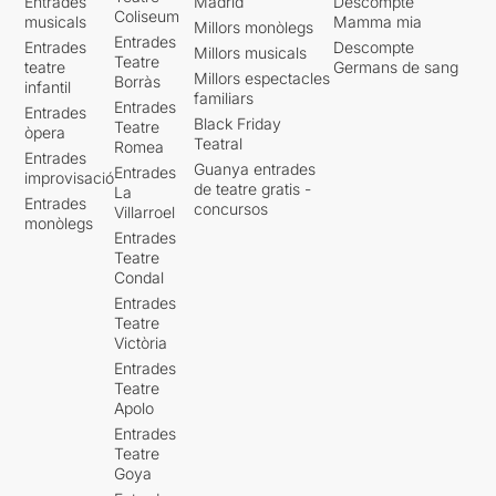
Entrades
Madrid
Descompte
Coliseum
musicals
Mamma mia
Millors monòlegs
Entrades
Entrades
Descompte
Millors musicals
Teatre
teatre
Germans de sang
Millors espectacles
Borràs
infantil
familiars
Entrades
Entrades
Black Friday
Teatre
òpera
Teatral
Romea
Entrades
Guanya entrades
Entrades
improvisació
de teatre gratis -
La
Entrades
concursos
Villarroel
monòlegs
Entrades
Teatre
Condal
Entrades
Teatre
Victòria
Entrades
Teatre
Apolo
Entrades
Teatre
Goya