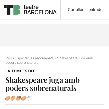
Cartellera i entrades
Inici
»
Espectacles recomanats
»
Shakespeare juga amb
poders sobrenaturals
LA TEMPESTAT
Shakespeare juga amb
poders sobrenaturals