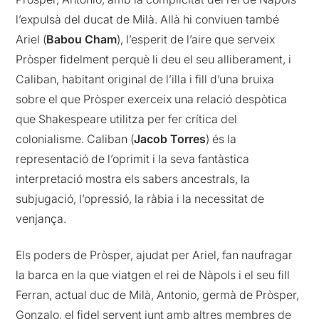
l’expulsà del ducat de Milà. Allà hi conviuen també
Ariel (
Babou Cham
), l’esperit de l’aire que serveix
Pròsper fidelment perquè li deu el seu alliberament, i
Caliban, habitant original de l’illa i fill d’una bruixa
sobre el que Pròsper exerceix una relació despòtica
que Shakespeare utilitza per fer crítica del
colonialisme. Caliban (
Jacob Torres
) és la
representació de l’oprimit i la seva fantàstica
interpretació mostra els sabers ancestrals, la
subjugació, l’opressió, la ràbia i la necessitat de
venjança.
Els poders de Pròsper, ajudat per Ariel, fan naufragar
la barca en la que viatgen el rei de Nàpols i el seu fill
Ferran, actual duc de Milà, Antonio, germà de Pròsper,
Gonzalo, el fidel servent junt amb altres membres de