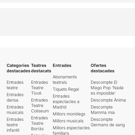
Categories
Teatres
Entrades
Ofertes
destacades
destacats
destacades
Abonaments
Entrades
Entrades
teatrals
Descompte El
teatre
Teatre
Mago Pop 'Nada
Tiquets Regal
Tívoli
es imposible'
Entrades
Entrades
dansa
Entrades
Descompte Ànima
espectacles a
Teatre
Entrades
Madrid
Descompte
Coliseum
musicals
Mamma mia
Millors monòlegs
Entrades
Entrades
Descompte
Millors musicals
Teatre
teatre
Germans de sang
Millors espectacles
Borràs
infantil
familiars