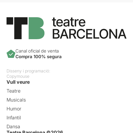
Canal oficial de venta
Compra 100% segura
Disseny i programació:
Copymouse
Vull veure
Teatre
Musicals
Humor
Infantil
Dansa
Teatre Barcelona ©2026