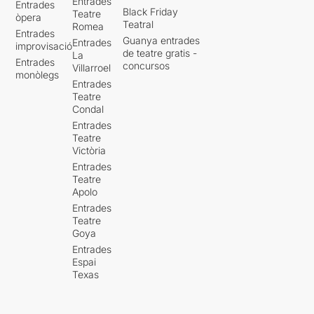
Entrades
Entrades
Black Friday
Teatre
òpera
Teatral
Romea
Entrades
Guanya entrades
Entrades
improvisació
de teatre gratis -
La
Entrades
concursos
Villarroel
monòlegs
Entrades
Teatre
Condal
Entrades
Teatre
Victòria
Entrades
Teatre
Apolo
Entrades
Teatre
Goya
Entrades
Espai
Texas