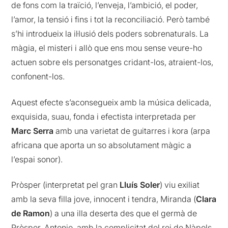
de fons com la traïció, l’enveja, l’ambició, el poder,
l’amor, la tensió i fins i tot la reconciliació. Però també
s’hi introdueix la il·lusió dels poders sobrenaturals. La
màgia, el misteri i allò que ens mou sense veure-ho
actuen sobre els personatges cridant-los, atraient-los,
confonent-los.
Aquest efecte s’aconsegueix amb la música delicada,
exquisida, suau, fonda i efectista interpretada per
Marc Serra
amb una varietat de guitarres i kora (arpa
africana que aporta un so absolutament màgic a
l’espai sonor).
Pròsper (interpretat pel gran
Lluís Soler
) viu exiliat
amb la seva filla jove, innocent i tendra, Miranda (
Clara
de Ramon
) a una illa deserta des que el germà de
Pròsper, Antonio, amb la complicitat del rei de Nàpols