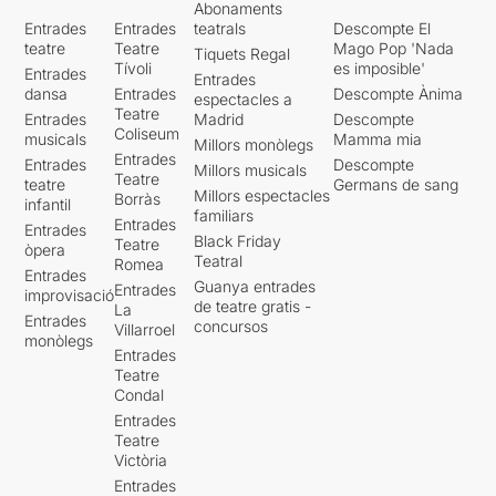
Abonaments
Entrades
Entrades
teatrals
Descompte El
teatre
Teatre
Mago Pop 'Nada
Tiquets Regal
Tívoli
es imposible'
Entrades
Entrades
dansa
Entrades
Descompte Ànima
espectacles a
Teatre
Entrades
Madrid
Descompte
Coliseum
musicals
Mamma mia
Millors monòlegs
Entrades
Entrades
Descompte
Millors musicals
Teatre
teatre
Germans de sang
Millors espectacles
Borràs
infantil
familiars
Entrades
Entrades
Black Friday
Teatre
òpera
Teatral
Romea
Entrades
Guanya entrades
Entrades
improvisació
de teatre gratis -
La
Entrades
concursos
Villarroel
monòlegs
Entrades
Teatre
Condal
Entrades
Teatre
Victòria
Entrades