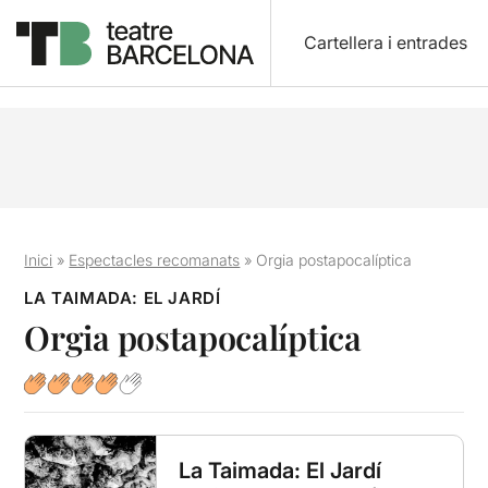
Cartellera i entrades
Inici
»
Espectacles recomanats
»
Orgia postapocalíptica
LA TAIMADA: EL JARDÍ
Orgia postapocalíptica
La Taimada: El Jardí