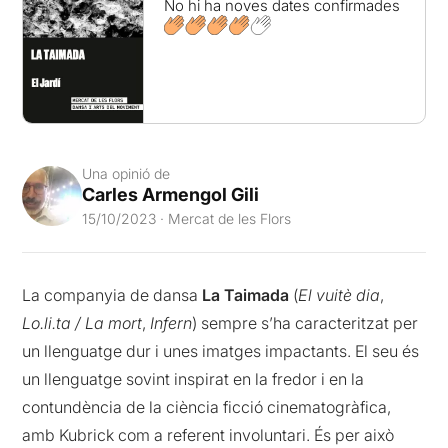
No hi ha noves dates confirmades
Una opinió de
Carles Armengol Gili
15/10/2023 · Mercat de les Flors
La companyia de dansa
La Taimada
(
El vuitè dia
,
Lo.li.ta / La mort
,
Infern
) sempre s’ha caracteritzat per
un llenguatge dur i unes imatges impactants. El seu és
un llenguatge sovint inspirat en la fredor i en la
contundència de la ciència ficció cinematogràfica,
amb Kubrick com a referent involuntari. És per això