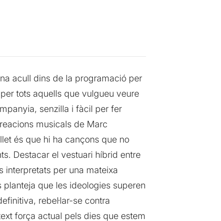
ina acull dins de la programació per
 per tots aquells que vulgueu veure
anyia, senzilla i fàcil per fer
 creacions musicals de Marc
llet és que hi ha cançons que no
ts. Destacar el vestuari híbrid entre
s interpretats per una mateixa
s planteja que les ideologies superen
finitiva, rebel·lar-se contra
ext força actual pels dies que estem