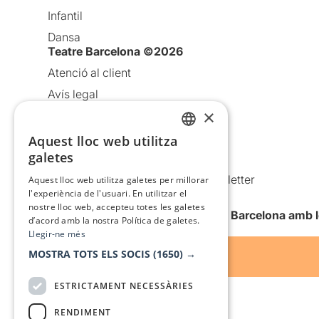
Infantil
Dansa
Teatre Barcelona ©2026
Atenció al client
Avís legal
×
Política de privacitat
Política de cookies
Aquest lloc web utilitza
CATALAN
galetes
Condicions d’ús
SPANISH
Comunicacions comercials i Newsletter
Aquest lloc web utilitza galetes per millorar
l'experiència de l'usuari. En utilitzar el
Anuncia’t
nostre lloc web, accepteu totes les galetes
Vull rebre la newsletter de Teatre Barcelona amb 
d’acord amb la nostra Política de galetes.
Llegir-ne més
MOSTRA TOTS ELS SOCIS
(1650) →
ESTRICTAMENT NECESSÀRIES
RENDIMENT