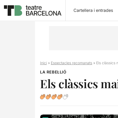
Cartellera i entrades
Inici
»
Espectacles recomanats
»
Els clàssics
LA REBEL·LIÓ
Els clàssics m