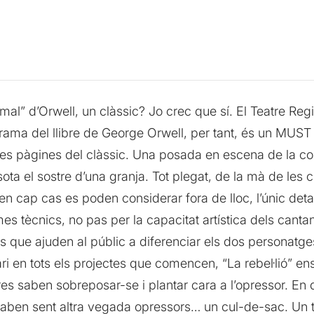
mal” d’Orwell, un clàssic? Jo crec que sí. El Teatre Reg
trama del llibre de George Orwell, per tant, és un MUST
es pàgines del clàssic. Una posada en escena de la comp
sota el sostre d’una granja. Tot plegat, de la mà de les
n cap cas es poden considerar fora de lloc, l’únic deta
mes tècnics, no pas per la capacitat artística dels cantan
ls que ajuden al públic a diferenciar els dos personatge
ri en tots els projectes que comencen, “La rebel·lió” en
res saben sobreposar-se i plantar cara a l’opressor. En de
caben sent altra vegada opressors… un cul-de-sac. Un t