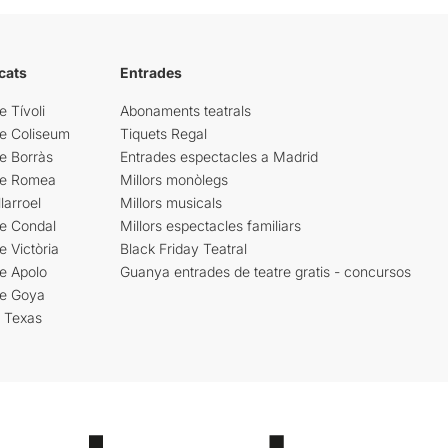
cats
Entrades
e Tívoli
Abonaments teatrals
re Coliseum
Tiquets Regal
e Borràs
Entrades espectacles a Madrid
re Romea
Millors monòlegs
larroel
Millors musicals
re Condal
Millors espectacles familiars
e Victòria
Black Friday Teatral
e Apolo
Guanya entrades de teatre gratis - concursos
re Goya
i Texas