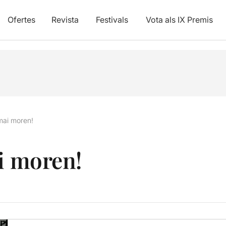
Ofertes
Revista
Festivals
Vota als IX Premis
 mai moren!
ai moren!