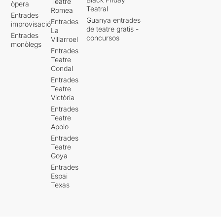
Teatre
òpera
Teatral
Romea
Entrades
Guanya entrades
Entrades
improvisació
de teatre gratis -
La
Entrades
concursos
Villarroel
monòlegs
Entrades
Teatre
Condal
Entrades
Teatre
Victòria
Entrades
Teatre
Apolo
Entrades
Teatre
Goya
Entrades
Espai
Texas