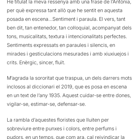
He titulat la meva ressenya amb una frase de l’Antònia,
per què expressa tant allò que he sentit en aquesta
posada en escena…Sentiment i paraula. El vers, tant
ben dit, tan entenedor, tan col·loquial, acompanyat dels
tons, musicalitats, textura i intencionalitats perfectes.
Sentiments expressats en paraules i silencis, en
mirades i gesticulacions mesurades i amb xiuxiuejos i
crits. Enèrgic, sincer, fluït.
M’agrada la sororitat que traspua, un dels darrers mots
inclosos al diccionari el 2019, que es posa en escena
en un text de l’any 1935. Aquest cuidar-se entre dones,
vigilar-se, estimar-se, defensar-se.
La rambla d’aquestes floristes que lluiten per
sobreviure entre punxes i colors, entre perfums i
pudors, en un temps, que com ara, cal reivindicar la