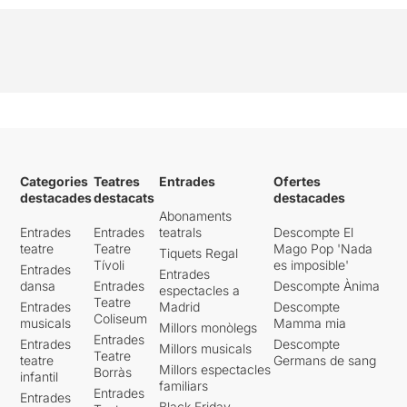
Categories
Teatres
Entrades
Ofertes
destacades
destacats
destacades
Abonaments
Entrades
Entrades
teatrals
Descompte El
teatre
Teatre
Mago Pop 'Nada
Tiquets Regal
Tívoli
es imposible'
Entrades
Entrades
dansa
Entrades
Descompte Ànima
espectacles a
Teatre
Entrades
Madrid
Descompte
Coliseum
musicals
Mamma mia
Millors monòlegs
Entrades
Entrades
Descompte
Millors musicals
Teatre
teatre
Germans de sang
Millors espectacles
Borràs
infantil
familiars
Entrades
Entrades
Black Friday