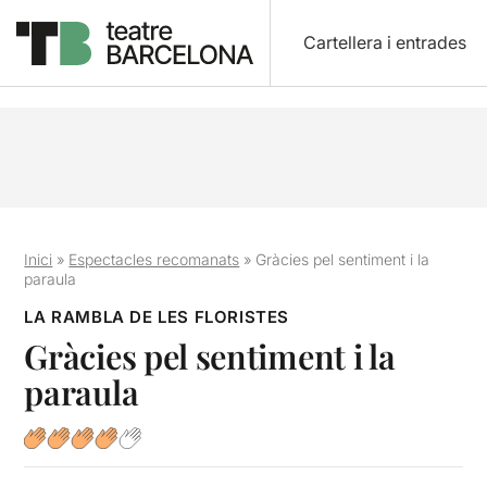
Cartellera i entrades
Inici
»
Espectacles recomanats
»
Gràcies pel sentiment i la
paraula
LA RAMBLA DE LES FLORISTES
Gràcies pel sentiment i la
paraula