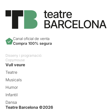
Canal oficial de venta
Compra 100% segura
Disseny i programació:
Copymouse
Vull veure
Teatre
Musicals
Humor
Infantil
Dansa
Teatre Barcelona ©2026