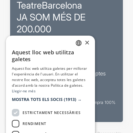
TeatreBarcelona
JA SOM MÉS DE
200.000
×
Promocions
Aquest lloc web utilitza
CATALAN
galetes
Sortejos exclusius
SPANISH
Aquest lloc web utilitza galetes per millorar
Butlletins d’actualitat i descomptes
l'experiència de l'usuari. En utilitzar el
nostre lloc web, accepteu totes les galetes
Valora espectacles
d’acord amb la nostra Política de galetes.
Llegir-ne més
MOSTRA TOTS ELS SOCIS
(1913) →
Canal oficial de venda teatral Compra 100%
segura
ESTRICTAMENT NECESSÀRIES
RENDIMENT