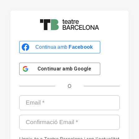
Continua amb
Facebook
Continuar amb
Google
O