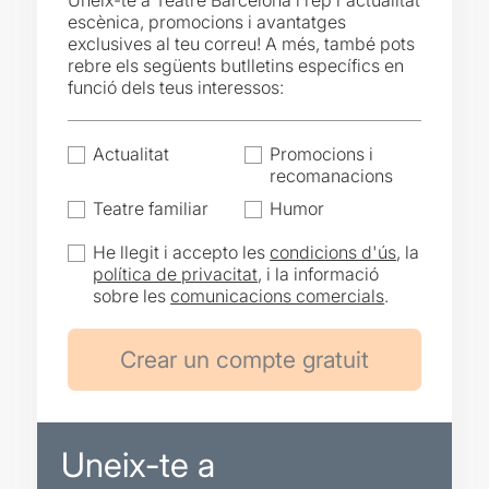
Uneix-te a Teatre Barcelona i rep l'actualitat
escènica, promocions i avantatges
exclusives al teu correu! A més, també pots
rebre els següents butlletins específics en
funció dels teus interessos:
Actualitat
Promocions i
recomanacions
Teatre familiar
Humor
He llegit i accepto les
condicions d'ús
, la
política de privacitat
, i la informació
sobre les
comunicacions comercials
.
Uneix-te a