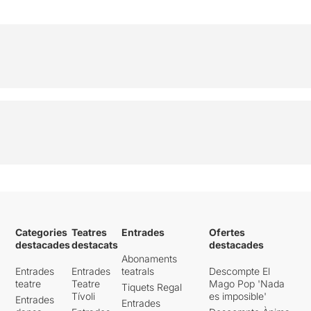
Categories
Teatres
Entrades
Ofertes
destacades
destacats
destacades
Abonaments
Entrades
Entrades
teatrals
Descompte El
teatre
Teatre
Mago Pop 'Nada
Tiquets Regal
Tívoli
es imposible'
Entrades
Entrades