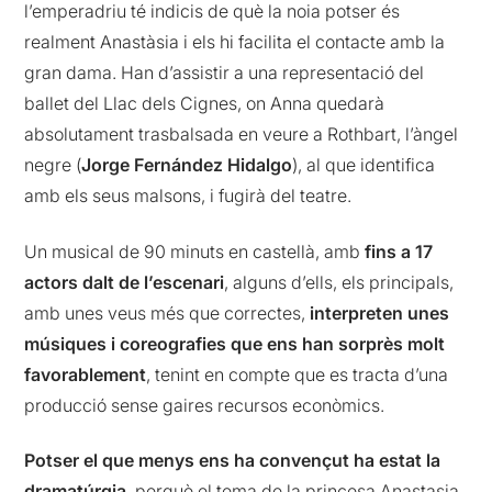
l’emperadriu té indicis de què la noia potser és
realment Anastàsia i els hi facilita el contacte amb la
gran dama. Han d’assistir a una representació del
ballet del Llac dels Cignes, on Anna quedarà
absolutament trasbalsada en veure a Rothbart, l’àngel
negre (
Jorge Fernández Hidalgo
), al que identifica
amb els seus malsons, i fugirà del teatre.
Un musical de 90 minuts en castellà, amb
fins a 17
actors dalt de l’escenari
, alguns d’ells, els principals,
amb unes veus més que correctes,
interpreten unes
músiques i coreografies que ens han sorprès molt
favorablement
, tenint en compte que es tracta d’una
producció sense gaires recursos econòmics.
Potser el que menys ens ha convençut ha estat la
dramatúrgia
, perquè el tema de la princesa Anastasia,