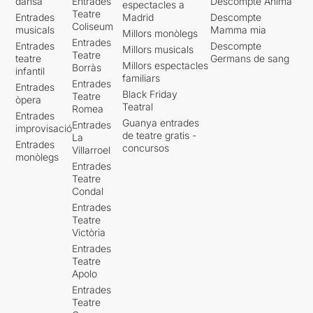
dansa
Entrades
Descompte Ànima
espectacles a
Teatre
Entrades
Madrid
Descompte
Coliseum
musicals
Mamma mia
Millors monòlegs
Entrades
Entrades
Descompte
Millors musicals
Teatre
teatre
Germans de sang
Millors espectacles
Borràs
infantil
familiars
Entrades
Entrades
Black Friday
Teatre
òpera
Teatral
Romea
Entrades
Guanya entrades
Entrades
improvisació
de teatre gratis -
La
Entrades
concursos
Villarroel
monòlegs
Entrades
Teatre
Condal
Entrades
Teatre
Victòria
Entrades
Teatre
Apolo
Entrades
Teatre